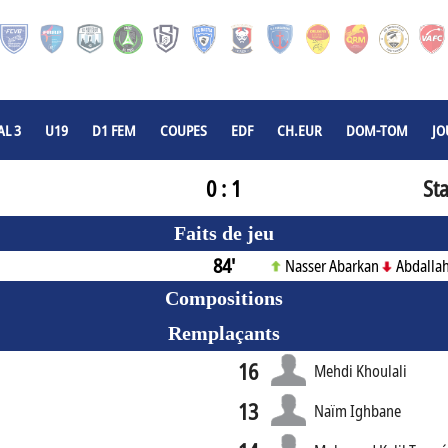
L 3
U19
D1 FEM
COUPES
EDF
CH.EUR
DOM-TOM
JO
0 : 1
St
Faits de jeu
84'
Nasser Abarkan
Abdalla
Compositions
Remplaçants
16
Mehdi Khoulali
13
Naïm Ighbane