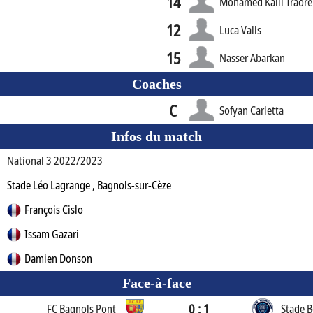
14
Mohamed Kalil Traoré
12
Luca Valls
15
Nasser Abarkan
Coaches
C
Sofyan Carletta
Infos du match
National 3 2022/2023
Stade Léo Lagrange , Bagnols-sur-Cèze
François Cislo
Issam Gazari
Damien Donson
Face-à-face
0 : 1
FC Bagnols Pont
Stade B