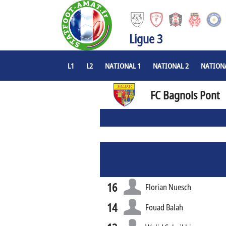
Ligue 3
L1
L2
NATIONAL 1
NATIONAL 2
NATIONA
FC Bagnols Pont
16
Florian Nuesch
14
Fouad Balah