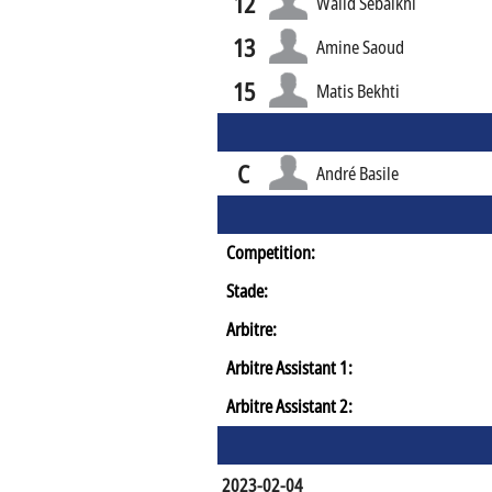
12
Walid Sebaikhi
13
Amine Saoud
15
Matis Bekhti
C
André Basile
Competition:
Stade:
Arbitre:
Arbitre Assistant 1:
Arbitre Assistant 2:
2023-02-04