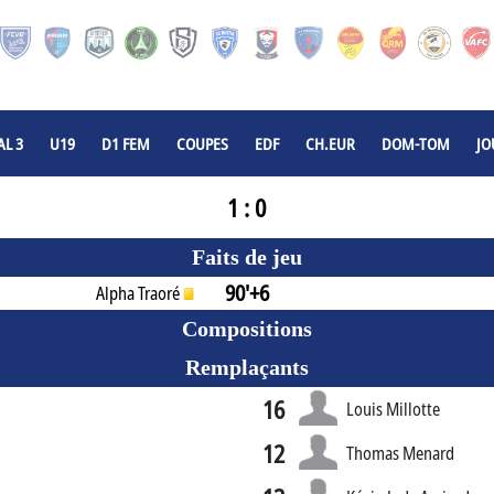
L 3
U19
D1 FEM
COUPES
EDF
CH.EUR
DOM-TOM
JO
1 : 0
Faits de jeu
90'+6
Alpha Traoré
Compositions
Remplaçants
16
Louis Millotte
12
Thomas Menard