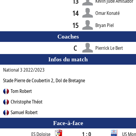
13
Kévin Jude Amisador
14
Omar Konaté
15
Bryan Piel
Coaches
C
Pierrick Le Bert
Infos du match
National 3 2022/2023
Stade Pierre de Coubertin 2, Dol de Bretagne
Tom Robert
Christophe Théot
Samuel Robert
Face-à-face
1 : 0
ES Doloise
US Mon