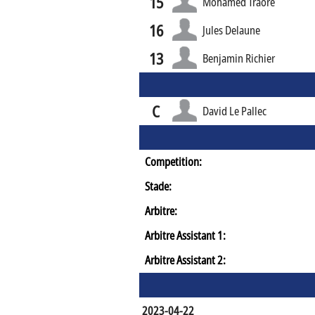
15
Mohamed Traoré
16
Jules Delaune
13
Benjamin Richier
C
David Le Pallec
Competition:
Stade:
Arbitre:
Arbitre Assistant 1:
Arbitre Assistant 2:
2023-04-22