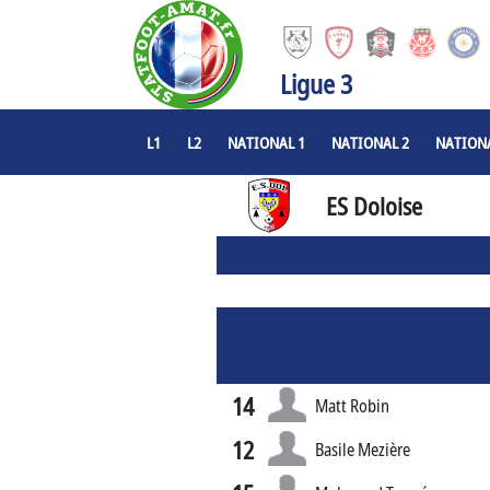
Ligue 3
L1
L2
NATIONAL 1
NATIONAL 2
NATIONA
ES Doloise
14
Matt Robin
12
Basile Mezière