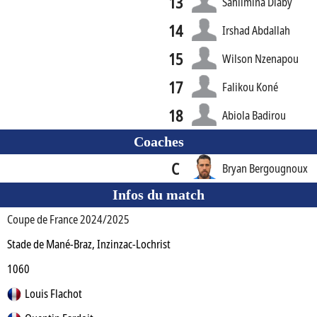
13
Sahlimina Diaby
14
Irshad Abdallah
15
Wilson Nzenapou
17
Falikou Koné
18
Abiola Badirou
Coaches
C
Bryan Bergougnoux
Infos du match
Coupe de France 2024/2025
Stade de Mané-Braz, Inzinzac-Lochrist
1060
Louis Flachot