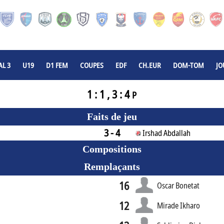
L 3
U19
D1 FEM
COUPES
EDF
CH.EUR
DOM-TOM
JO
1 : 1 , 3 : 4
P
Faits de jeu
3 - 4
Irshad Abdallah
Compositions
Remplaçants
16
Oscar Bonetat
12
Mirade Ikharo