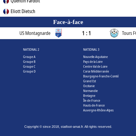
Quentin Fardoit
Eliott Dietsch
Face-à-face
1 : 1
US Montagnarde
Tours F
NATIONAL 2
NATIONAL 3
Groupe A
Nouvelle-Aquitaine
Groupe B
Pays de la Loire
Groupe C
Centre-Val de Loire
Groupe D
Corse Méditerranée
Bourgogne-Franche-Comté
Grand Est
Occitanie
Normandie
Bretagne
Île-de-France
Hauts-de-France
Auvergne-Rhône-Alpes
Copyright © since 2018, statfoot-amat.fr. All rights reserved.