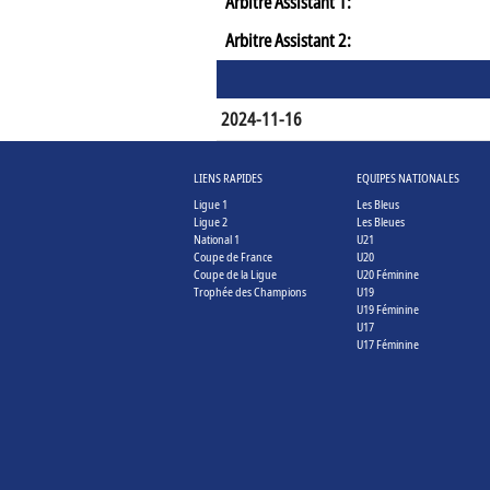
Arbitre Assistant 1:
Arbitre Assistant 2:
2024-11-16
LIENS RAPIDES
EQUIPES NATIONALES
Ligue 1
Les Bleus
Ligue 2
Les Bleues
National 1
U21
Coupe de France
U20
Coupe de la Ligue
U20 Féminine
Trophée des Champions
U19
U19 Féminine
U17
U17 Féminine