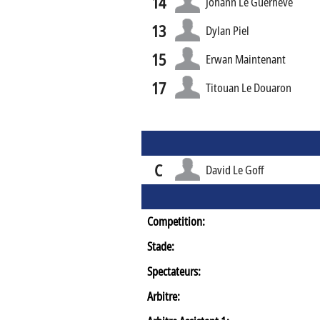
14
Johann Le Guerneve
13
Dylan Piel
15
Erwan Maintenant
17
Titouan Le Douaron
C
David Le Goff
Competition:
Stade:
Spectateurs:
Arbitre: