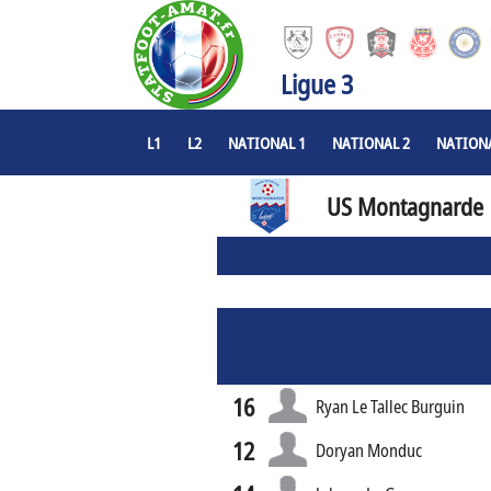
Ligue 3
L1
L2
NATIONAL 1
NATIONAL 2
NATIONA
US Montagnarde
16
Ryan Le Tallec Burguin
12
Doryan Monduc