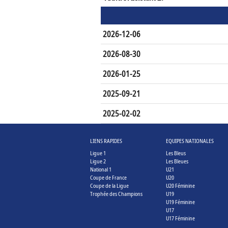
2026-12-06
2026-08-30
2026-01-25
2025-09-21
2025-02-02
LIENS RAPIDES
EQUIPES NATIONALES
Ligue 1
Les Bleus
Ligue 2
Les Bleues
National 1
U21
Coupe de France
U20
Coupe de la Ligue
U20 Féminine
Trophée des Champions
U19
U19 Féminine
U17
U17 Féminine