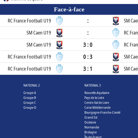
Face-à-face
:
RC France Football U19
SM Cae
:
SM Caen U19
RC Fran
3 : 0
SM Caen U19
RC Fran
0 : 3
RC France Football U19
SM Cae
3 : 1
RC France Football U19
SM Cae
NATIONAL 2
NATIONAL 3
Groupe A
Nouvelle-Aquitaine
Groupe B
Pays de la Loire
Groupe C
Centre-Val de Loire
Groupe D
Corse Méditerranée
Bourgogne-Franche-Comté
Grand Est
Occitanie
Normandie
Bretagne
Île-de-France