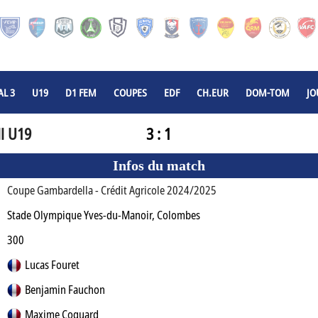
L 3
U19
D1 FEM
COUPES
EDF
CH.EUR
DOM-TOM
JO
l U19
3 : 1
Infos du match
Coupe Gambardella - Crédit Agricole 2024/2025
Stade Olympique Yves-du-Manoir, Colombes
300
Lucas Fouret
Benjamin Fauchon
Maxime Coquard