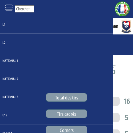
L1
0 : 1
Clermont
Caen
Faits de jeu
L2
Statistiques du match
NATIONAL 1
NATIONAL 2
Total des tirs
NATIONAL 3
6
16
Tirs cadrés
2
5
U19
Corners