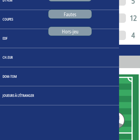
4
5
D1 FEM
Fautes
9
12
COUPES
Hors-jeu
1
4
EDF
Compositions
CH.EUR
Clermont
Caen
DOM-TOM
18
JOUEURS À L'ÉTRANGER
26
10
6
11