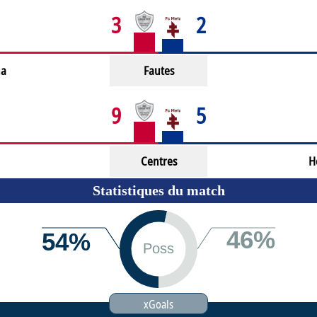
3
2
na
Fautes
9
5
Centres
He
Statistiques du match
xGoals