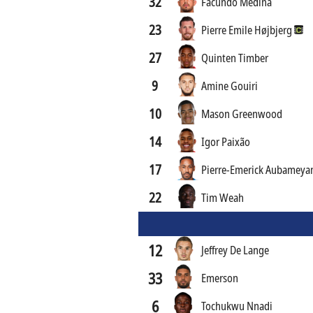
32
Facundo Medina
23
Pierre Emile Højbjerg
27
Quinten Timber
9
Amine Gouiri
10
Mason Greenwood
14
Igor Paixão
17
Pierre-Emerick Aubameya
22
Tim Weah
12
Jeffrey De Lange
33
Emerson
6
Tochukwu Nnadi