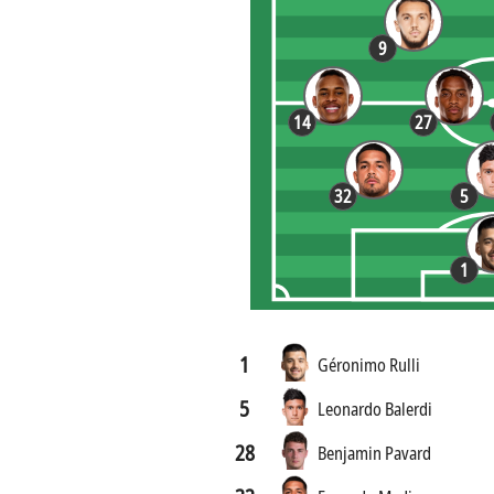
9
14
27
32
5
1
1
Géronimo Rulli
5
Leonardo Balerdi
28
Benjamin Pavard