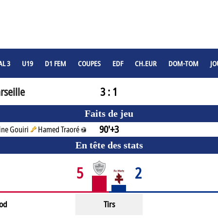
L 3
U19
D1 FEM
COUPES
EDF
CH.EUR
DOM-TOM
JO
seille
3 : 1
Faits de jeu
90'+3
ne Gouiri
Hamed Traoré
En tête des stats
5
2
od
Tirs