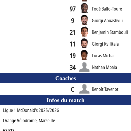
97
Fodé Ballo-Touré
9
Giorgi Abuashvili
21
Benjamin Stambouli
11
Giorgi Kvilitaia
19
Lucas Michal
34
Nathan Mbala
Coaches
C
Benoît Tavenot
Infos du match
Ligue 1 McDonald’s 2025/2026
Orange Vélodrome, Marseille
63923