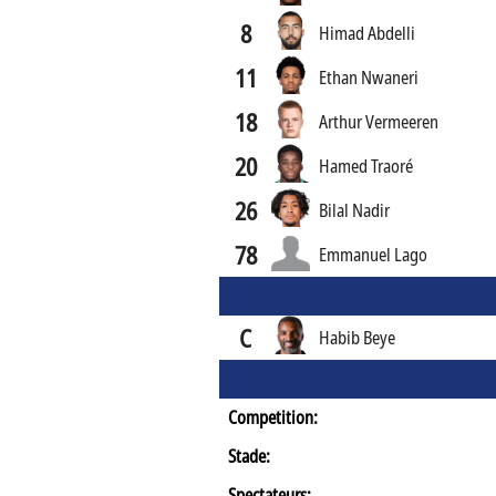
8
Himad Abdelli
11
Ethan Nwaneri
18
Arthur Vermeeren
20
Hamed Traoré
26
Bilal Nadir
78
Emmanuel Lago
C
Habib Beye
Competition:
Stade:
Spectateurs: