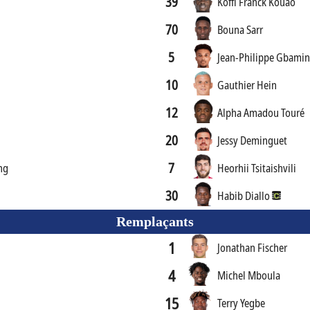
39
Koffi Franck Kouao
70
Bouna Sarr
5
Jean-Philippe Gbami
10
Gauthier Hein
12
Alpha Amadou Touré
20
Jessy Deminguet
7
ng
Heorhii Tsitaishvili
30
Habib Diallo
Remplaçants
1
Jonathan Fischer
4
Michel Mboula
15
Terry Yegbe