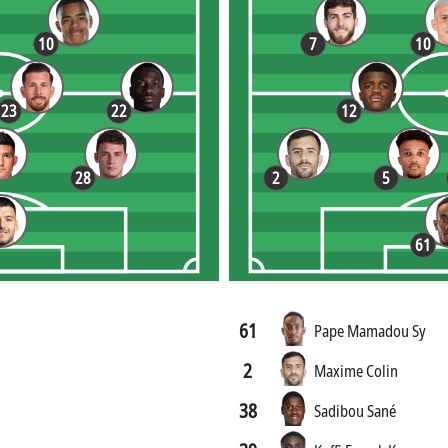
10
7
10
23
22
12
28
2
5
61
61
Pape Mamadou Sy
2
Maxime Colin
38
Sadibou Sané