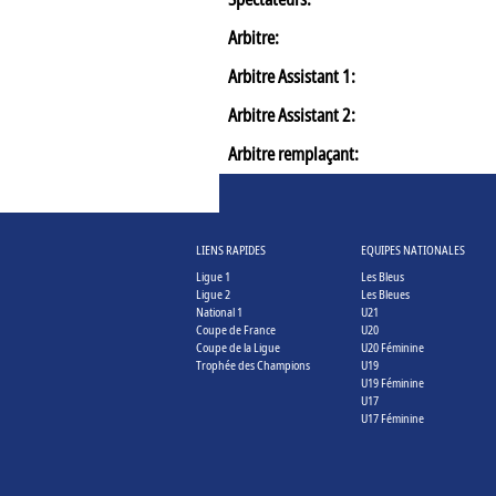
Arbitre:
Arbitre Assistant 1:
Arbitre Assistant 2:
Arbitre remplaçant:
LIENS RAPIDES
EQUIPES NATIONALES
Ligue 1
Les Bleus
Ligue 2
Les Bleues
National 1
U21
Coupe de France
U20
Coupe de la Ligue
U20 Féminine
Trophée des Champions
U19
U19 Féminine
U17
U17 Féminine