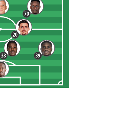
70
20
38
39