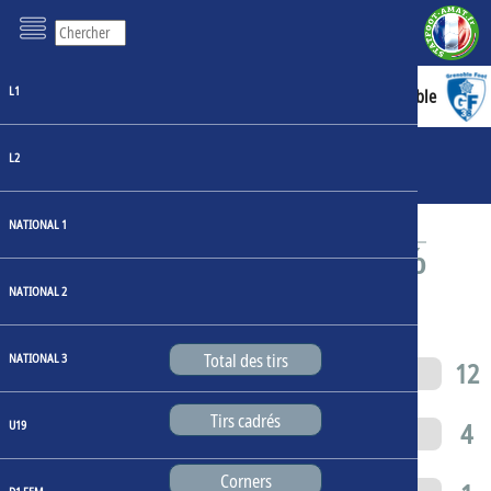
L1
2 : 1
Montpellier
Grenoble
Faits de jeu
L2
Statistiques du match
NATIONAL 1
NATIONAL 2
Total des tirs
NATIONAL 3
11
12
Tirs cadrés
6
4
U19
Corners