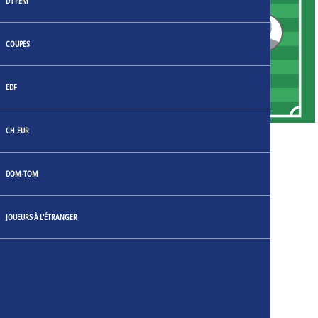
14
25
D1 FEM
COUPES
3
23
6
17
EDF
16
CH.EUR
16
Yannis Clementia
DOM-TOM
3
Diabé Bolumbu
23
Leandro Morante
JOUEURS À L'ÉTRANGER
6
Yann M'Vila
14
Lorenzo Rajot
17
Ronny Labonne