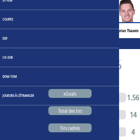
D1 FEM
12
5
COUPES
Centres
Afonso Bastardo
Florian Thauvin
EDF
Statistiques du match
CH.EUR
DOM-TOM
xGoals
1.81
1.56
JOUEURS À L'ÉTRANGER
Total des tirs
16
14
Tirs cadrés
4
4