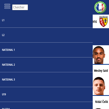
L1
0 : 4
Lyon
Lens
Faits de jeu
L2
En tête des stats
NATIONAL 1
5
5
NATIONAL 2
Tirs
Corentin Tolisso
Wesley Saïd
NATIONAL 3
3
3
U19
Fautes
Endrick
Nidal Čelik