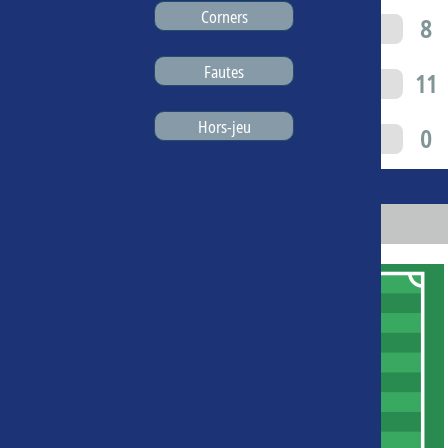
Corners
20
8
Fautes
10
11
Hors-jeu
0
0
Compositions
Lyon
Lens
17
9
10