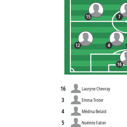
15
7
12
4
16
16
Lauryne Chevray
3
Emma Troter
4
Médina Belaid
5
Noémie Fatier