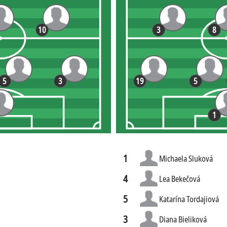
10
3
8
5
3
19
5
1
1
Michaela Sluková
4
Lea Bekečová
5
Katarína Tordajiová
3
Diana Bieliková