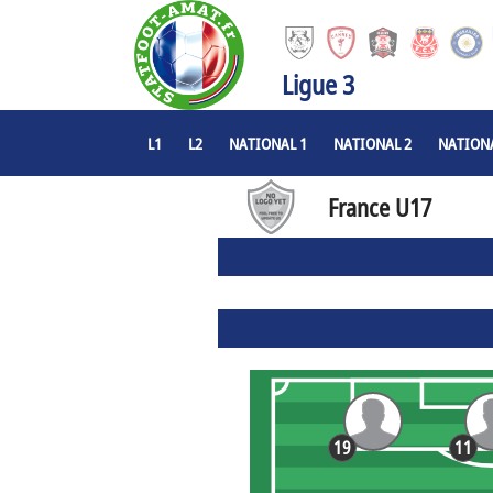
Ligue 3
L1
L2
NATIONAL 1
NATIONAL 2
NATIONA
France U17
19
11