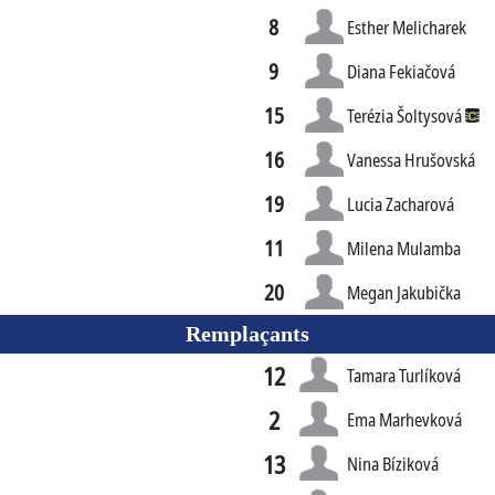
8
Esther Melicharek
9
Diana Fekiačová
15
Terézia Šoltysová
16
Vanessa Hrušovská
19
Lucia Zacharová
11
Milena Mulamba
20
Megan Jakubička
Remplaçants
12
Tamara Turlíková
2
Ema Marhevková
13
Nina Bíziková