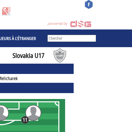
UEURS À L'ÉTRANGER
Slovakia U17
Melicharek
11