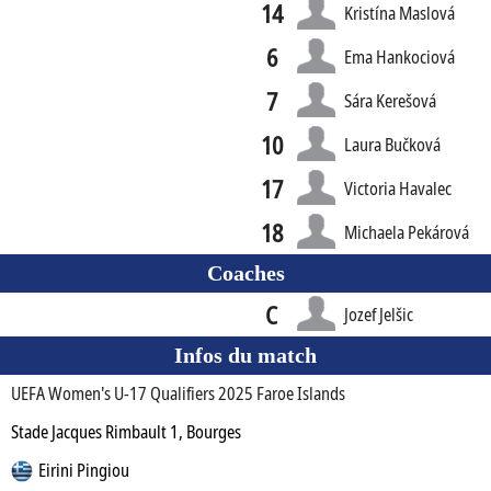
14
Kristína Maslová
6
Ema Hankociová
7
Sára Kerešová
10
Laura Bučková
17
Victoria Havalec
18
Michaela Pekárová
Coaches
C
Jozef Jelšic
Infos du match
UEFA Women's U-17 Qualifiers 2025 Faroe Islands
Stade Jacques Rimbault 1, Bourges
Eirini Pingiou