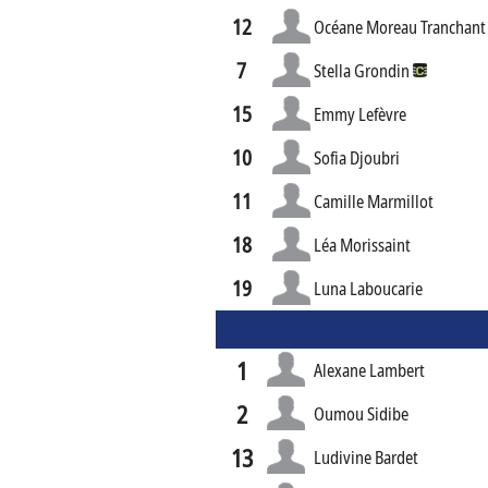
12
Océane Moreau Tranchant
7
Stella Grondin
15
Emmy Lefèvre
10
Sofia Djoubri
11
Camille Marmillot
18
Léa Morissaint
19
Luna Laboucarie
1
Alexane Lambert
2
Oumou Sidibe
13
Ludivine Bardet