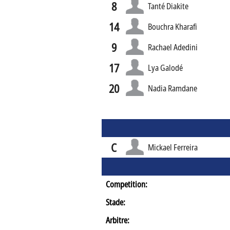
8
Tanté Diakite
14
Bouchra Kharafi
9
Rachael Adedini
17
Lya Galodé
20
Nadia Ramdane
C
Mickael Ferreira
Competition:
Stade:
Arbitre: