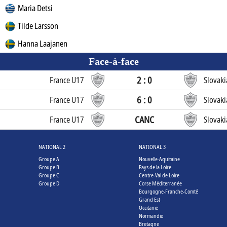
Maria Detsi
Tilde Larsson
Hanna Laajanen
Face-à-face
2 : 0
France U17
Slovak
6 : 0
France U17
Slovak
CANC
France U17
Slovak
NATIONAL 2
NATIONAL 3
Groupe A
Nouvelle-Aquitaine
Groupe B
Pays de la Loire
Groupe C
Centre-Val de Loire
Groupe D
Corse Méditerranée
Bourgogne-Franche-Comté
Grand Est
Occitanie
Normandie
Bretagne