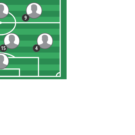
9
15
4