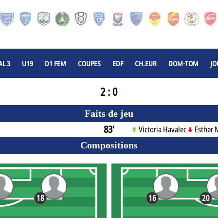
L 3
U19
D1 FEM
COUPES
EDF
CH.EUR
DOM-TOM
JO
2 : 0
Faits de jeu
83'
Victoria Havalec
Esther 
Compositions
18
16
20