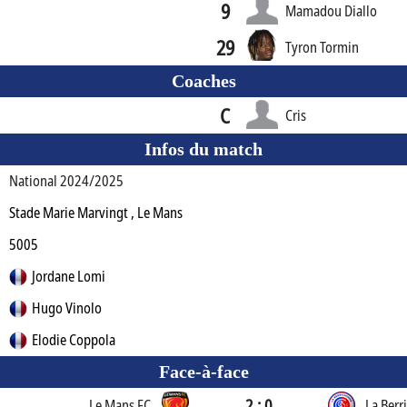
9
Mamadou Diallo
29
Tyron Tormin
Coaches
C
Cris
Infos du match
National 2024/2025
Stade Marie Marvingt , Le Mans
5005
Jordane Lomi
Hugo Vinolo
Elodie Coppola
Face-à-face
2 : 0
Le Mans FC
La Berr