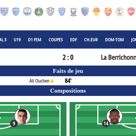
L 3
U19
D1 FEM
COUPES
EDF
CH.EUR
DOM-TOM
JO
2 : 0
La Berrichon
Faits de jeu
84'
Ali Ouchen
Compositions
9
14