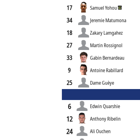
17
Samuel Yohou
34
Jeremie Matumona
18
Zakary Lamgahez
27
Martin Rossignol
33
Gabin Bernardeau
9
Antoine Rabillard
25
Dame Guèye
6
Edwin Quarshie
12
Anthony Ribelin
24
Ali Ouchen