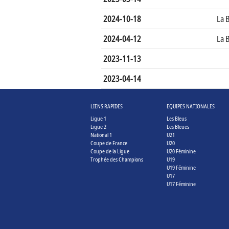
2024-10-18
La 
2024-04-12
La 
2023-11-13
2023-04-14
LIENS RAPIDES
EQUIPES NATIONALES
Ligue 1
Les Bleus
Ligue 2
Les Bleues
National 1
U21
Coupe de France
U20
Coupe de la Ligue
U20 Féminine
Trophée des Champions
U19
U19 Féminine
U17
U17 Féminine