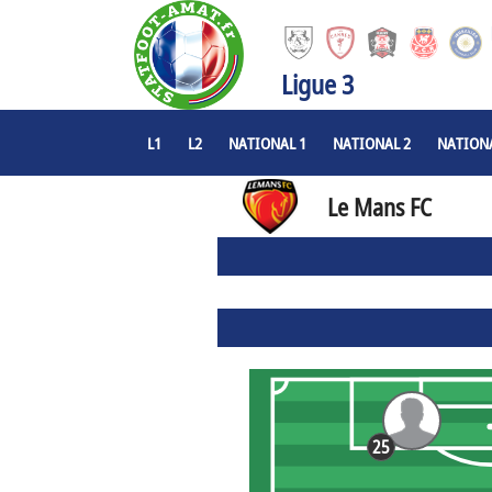
Ligue 3
L1
L2
NATIONAL 1
NATIONAL 2
NATIONA
Le Mans FC
25