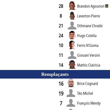
28
Brandon Agounon
8
Leverton Pierre
21
Othmane Chraibi
24
Hugo Colella
10
Ferris N'Goma
11
Giovani Versini
14
Mathis Clairicia
Remplaçants
16
Brice Cognard
19
Téo Michel
7
François Mendy