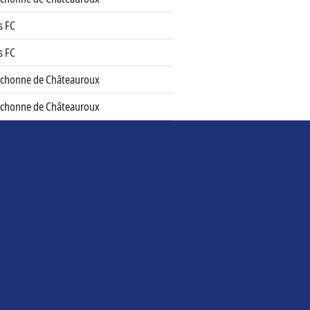
s FC
s FC
ichonne de Châteauroux
ichonne de Châteauroux