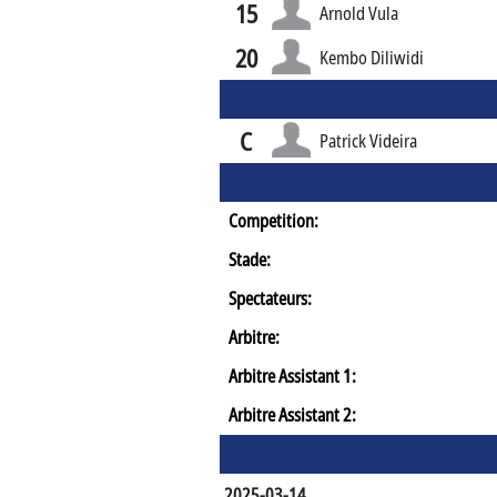
15
Arnold Vula
20
Kembo Diliwidi
C
Patrick Videira
Competition:
Stade:
Spectateurs:
Arbitre:
Arbitre Assistant 1:
Arbitre Assistant 2:
2025-03-14