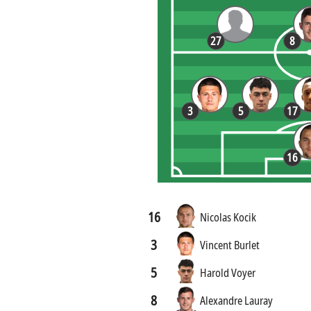
27
8
3
5
17
16
16
Nicolas Kocik
3
Vincent Burlet
5
Harold Voyer
8
Alexandre Lauray