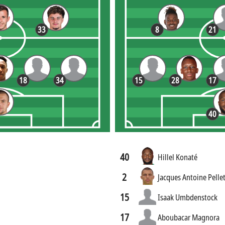
33
8
21
18
34
15
28
17
40
40
Hillel Konaté
2
Jacques Antoine Pellet
15
Isaak Umbdenstock
17
Aboubacar Magnora