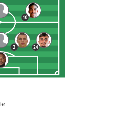
10
2
24
ier