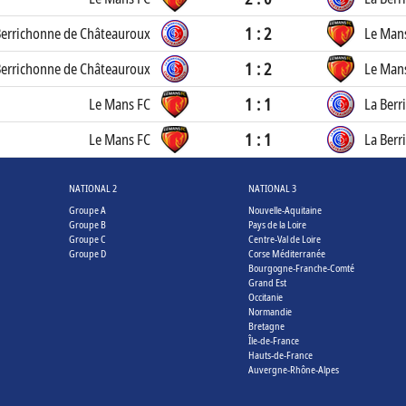
1 : 2
Berrichonne de Châteauroux
Le Man
1 : 2
Berrichonne de Châteauroux
Le Man
1 : 1
Le Mans FC
La Berr
1 : 1
Le Mans FC
La Berr
NATIONAL 2
NATIONAL 3
Groupe A
Nouvelle-Aquitaine
Groupe B
Pays de la Loire
Groupe C
Centre-Val de Loire
Groupe D
Corse Méditerranée
Bourgogne-Franche-Comté
Grand Est
Occitanie
Normandie
Bretagne
Île-de-France
Hauts-de-France
Auvergne-Rhône-Alpes