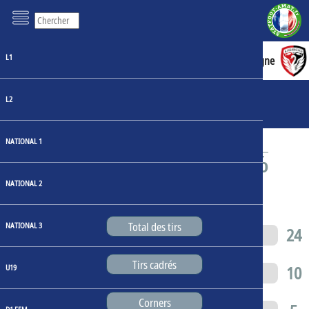
L1
1 : 3
Montpellier
Boulogne
Faits de jeu
L2
Statistiques du match
NATIONAL 1
NATIONAL 2
Total des tirs
NATIONAL 3
6
24
Tirs cadrés
2
10
U19
Corners