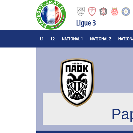
Ligue 3
L1
L2
NATIONAL 1
NATIONAL 2
NATIONA
Pa