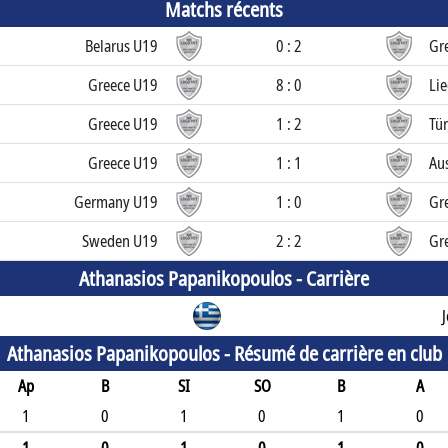
Matchs récents
Belarus U19
0 : 2
Gr
Greece U19
8 : 0
Li
Greece U19
1 : 2
Tü
Greece U19
1 : 1
Au
Germany U19
1 : 0
Gr
Sweden U19
2 : 2
Gr
Athanasios Papanikopoulos -
Carrière
Athanasios Papanikopoulos -
Résumé de carrière en club
Ap
B
SI
SO
B
A
1
0
1
0
1
0