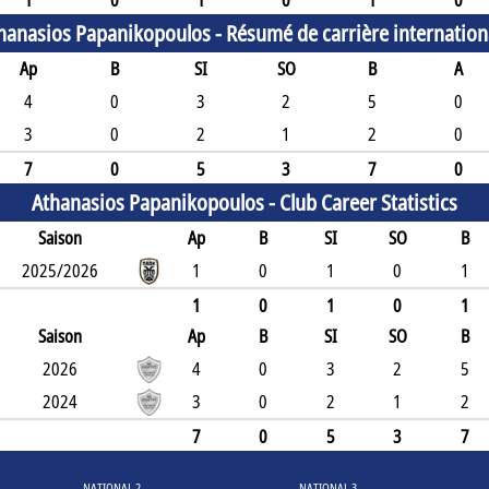
1
0
1
0
1
0
hanasios Papanikopoulos -
Résumé de carrière internation
Ap
B
SI
SO
B
A
4
0
3
2
5
0
3
0
2
1
2
0
7
0
5
3
7
0
Athanasios Papanikopoulos -
Club Career Statistics
Saison
Ap
B
SI
SO
B
2025/2026
1
0
1
0
1
1
0
1
0
1
Saison
Ap
B
SI
SO
B
2026
4
0
3
2
5
2024
3
0
2
1
2
7
0
5
3
7
NATIONAL 2
NATIONAL 3