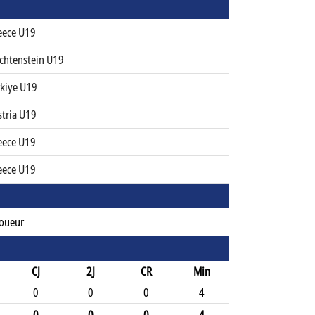
eece U19
echtenstein U19
rkiye U19
stria U19
eece U19
eece U19
Joueur
CJ
2J
CR
Min
0
0
0
4