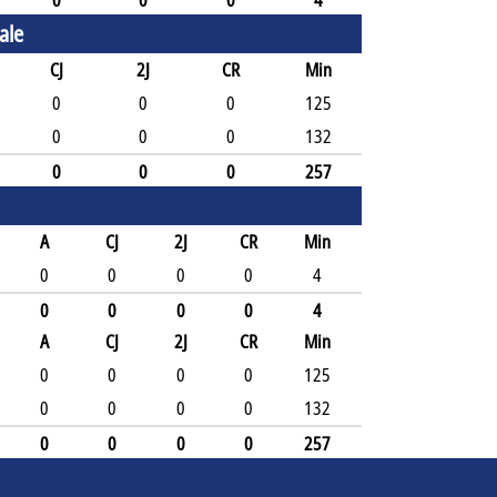
0
0
0
4
ale
CJ
2J
CR
Min
0
0
0
125
0
0
0
132
0
0
0
257
A
CJ
2J
CR
Min
0
0
0
0
4
0
0
0
0
4
A
CJ
2J
CR
Min
0
0
0
0
125
0
0
0
0
132
0
0
0
0
257