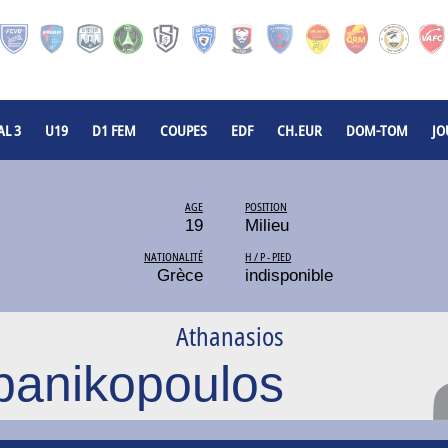
L 3
U19
D1 FEM
COUPES
EDF
CH.EUR
DOM-TOM
JO
AGE
POSITION
19
Milieu
NATIONALITÉ
H / P - PIED
Grèce
indisponible
Athanasios
panikopoulos