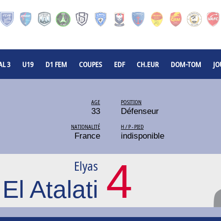
L 3
U19
D1 FEM
COUPES
EDF
CH.EUR
DOM-TOM
JO
AGE
POSITION
33
Défenseur
NATIONALITÉ
H / P - PIED
France
indisponible
4
Elyas
El Atalati