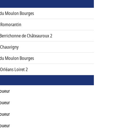
 du Moulon Bourges
 Romorantin
 Berrichonne de Châteauroux 2
 Chauvigny
 du Moulon Bourges
Orléans Loiret 2
Joueur
Joueur
Joueur
Joueur