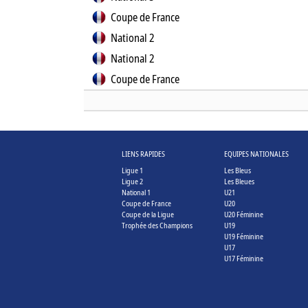
Coupe de France
National 2
National 2
Coupe de France
LIENS RAPIDES
EQUIPES NATIONALES
Ligue 1
Les Bleus
Ligue 2
Les Bleues
National 1
U21
Coupe de France
U20
Coupe de la Ligue
U20 Féminine
Trophée des Champions
U19
U19 Féminine
U17
U17 Féminine