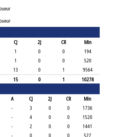
Joueur
Joueur
CJ
2J
CR
Min
1
0
0
194
1
0
0
520
13
0
1
9564
15
0
1
10278
A
CJ
2J
CR
Min
-
3
0
0
1736
-
4
0
0
1520
-
2
0
0
1441
-
0
0
0
527