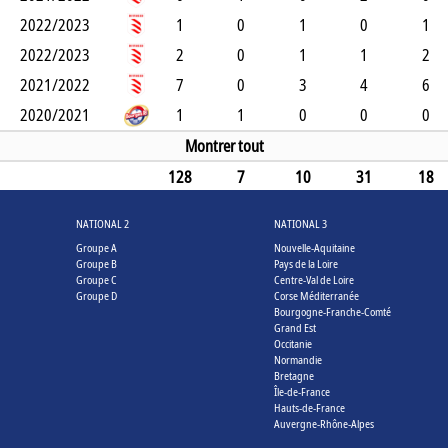
2022/2023
1
0
1
0
1
2022/2023
2
0
1
1
2
2021/2022
7
0
3
4
6
2020/2021
1
1
0
0
0
Montrer tout
128
7
10
31
18
NATIONAL 2
NATIONAL 3
Groupe A
Nouvelle-Aquitaine
Groupe B
Pays de la Loire
Groupe C
Centre-Val de Loire
Groupe D
Corse Méditerranée
Bourgogne-Franche-Comté
Grand Est
Occitanie
Normandie
Bretagne
Île-de-France
Hauts-de-France
Auvergne-Rhône-Alpes