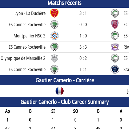
Matchs récents
Lyon - La Duchère
3 : 1
ES
ES Cannet-Rocheville
0 : 0
FC 
Montpellier HSC 2
1 : 0
ES
ES Cannet-Rocheville
3 : 3
Riv
Olympique de Marseille 2
0 : 2
ES
ES Cannet-Rocheville
1 : 1
Sta
Gautier Camerlo -
Carrière
Gautier Camerlo -
Club Career Summary
Ap
B
SI
SO
B
A
1
0
1
0
1
0
47
1
37
8
45
0