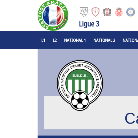
Ligue 3
L1
L2
NATIONAL 1
NATIONAL 2
NATIONA
C