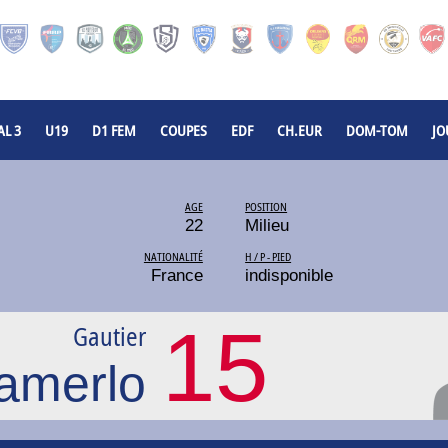
L 3
U19
D1 FEM
COUPES
EDF
CH.EUR
DOM-TOM
JO
AGE
POSITION
22
Milieu
NATIONALITÉ
H / P - PIED
France
indisponible
15
Gautier
amerlo