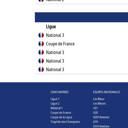
Ligue
National 3
Coupe de France
National 3
National 3
National 3
LIENS RAPIDES
EQUIPES NATIONALES
Ligue 1
Les Bleus
Ligue 2
Les Bleues
National 1
U21
Coupe de France
U20
Coupe de la Ligue
U20 Féminine
Trophée des Champions
U19
U19 Féminine