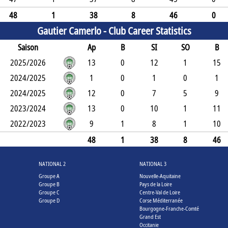
48
1
38
8
46
0
Gautier Camerlo -
Club Career Statistics
Saison
Ap
B
SI
SO
B
2025/2026
13
0
12
1
15
2024/2025
1
0
1
0
1
2024/2025
12
0
7
5
9
2023/2024
13
0
10
1
11
2022/2023
9
1
8
1
10
48
1
38
8
46
NATIONAL 2
NATIONAL 3
Groupe A
Nouvelle-Aquitaine
Groupe B
Pays de la Loire
Groupe C
Centre-Val de Loire
Groupe D
Corse Méditerranée
Bourgogne-Franche-Comté
Grand Est
Occitanie