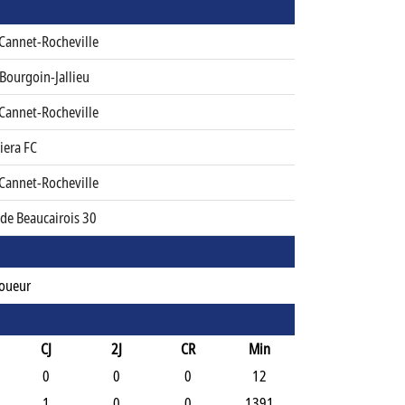
 Cannet-Rocheville
Bourgoin-Jallieu
 Cannet-Rocheville
iera FC
 Cannet-Rocheville
de Beaucairois 30
Joueur
CJ
2J
CR
Min
0
0
0
12
1
0
0
1391