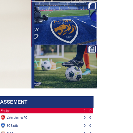
LASSEMENT
Equipe
J
P
Valenciennes FC
0
0
SC Bastia
0
0