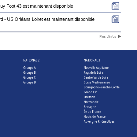
uy Foot 43 est maintenant disponible
 - US Orléans Loiret est maintenant disponible
Plus d'infos
NATIONAL 2
NATIONAL 3
Groupe A
Nouvelle-Aquitaine
Groupe B
Pays de la Loire
Groupe C
Centre-Val de Loire
Groupe D
Corse Méditerranée
Bourgogne-Franche-Comté
Grand Est
Occitanie
Normandie
Bretagne
Île-de-France
Hauts-de-France
Auvergne-Rhône-Alpes