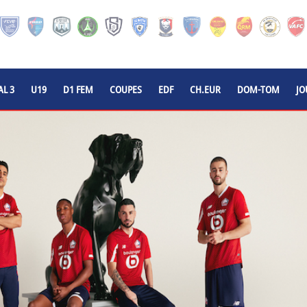
L 3
U19
D1 FEM
COUPES
EDF
CH.EUR
DOM-TOM
JO