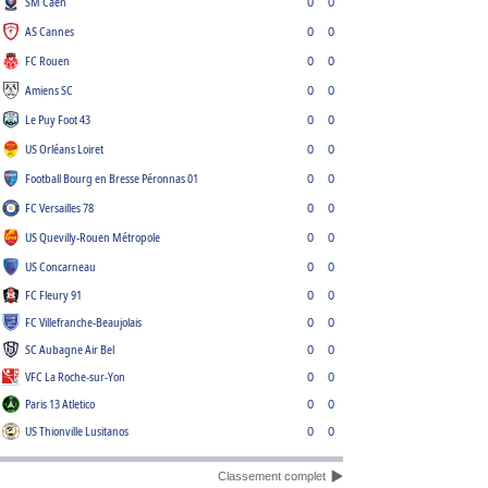
SM Caen
0
0
AS Cannes
0
0
FC Rouen
0
0
Amiens SC
0
0
Le Puy Foot 43
0
0
US Orléans Loiret
0
0
Football Bourg en Bresse Péronnas 01
0
0
FC Versailles 78
0
0
US Quevilly-Rouen Métropole
0
0
US Concarneau
0
0
FC Fleury 91
0
0
FC Villefranche-Beaujolais
0
0
SC Aubagne Air Bel
0
0
VFC La Roche-sur-Yon
0
0
Paris 13 Atletico
0
0
US Thionville Lusitanos
0
0
Classement complet