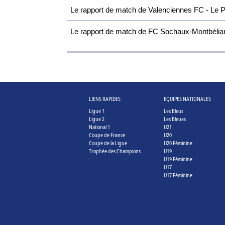
Le rapport de match de Valenciennes FC - Le P
Le rapport de match de FC Sochaux-Montbéliard
LIENS RAPIDES
EQUIPES NATIONALES
Ligue 1
Les Bleus
Ligue 2
Les Bleues
National 1
U21
Coupe de France
U20
Coupe de la Ligue
U20 Féminine
Trophée des Champions
U19
U19 Féminine
U17
U17 Féminine