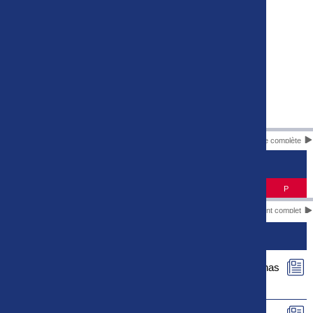
Liste complète
CLASSEMENT
#
Equipe
J
P
Classement complet
ACTUS
Le rapport de match de Football Bourg en Bresse Péronnas
01 - US Concarneau est maintenant disponible