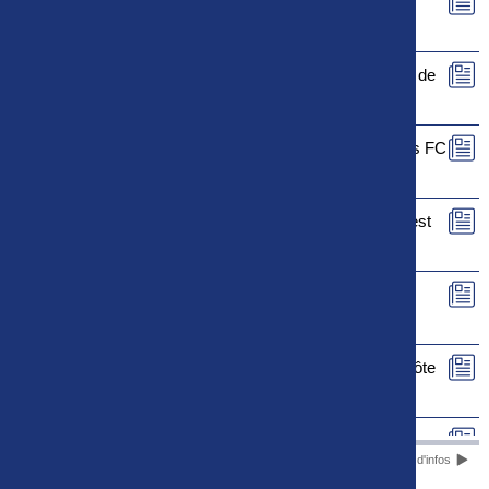
Le rapport de match de FC Rouen - FC Sochaux-
Montbéliard est maintenant disponible
Le rapport de match de Le Puy Foot 43 - La Berrichonne de
Châteauroux est maintenant disponible
Le rapport de match de US Orléans Loiret - Valenciennes FC
est maintenant disponible
Le rapport de match de Paris 13 Atletico - FC Fleury 91 est
maintenant disponible
Le rapport de match de SM Caen - FC Versailles 78 est
maintenant disponible
Le rapport de match de Stade Briochin - Dijon Football Côte
d'Or est maintenant disponible
Le rapport de match de FC Villefranche-Beaujolais - US
Plus d'infos
Quevilly-Rouen Métropole est maintenant disponible