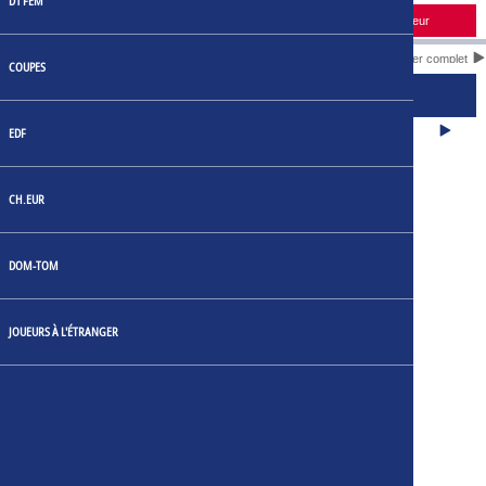
D1 FEM
Horaire
Domicile
Score
Extérieur
Calendrier complet
COUPES
CLASSEMENT DES JOUEURS
BUTS
EDF
CH.EUR
DOM-TOM
JOUEURS À L'ÉTRANGER