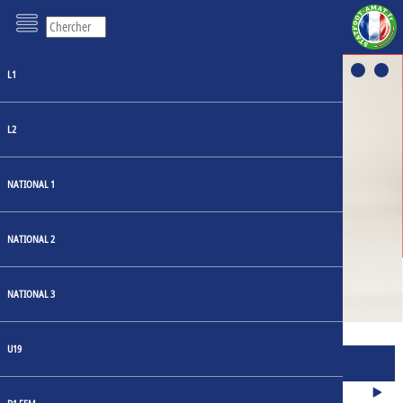
L1
L2
NATIONAL 1
LOSC: UN HÉRITAGE
RESTYLISÉ AU CŒUR DU
NATIONAL 2
MAILLOT DOMICILE 23-24
NATIONAL 3
U19
MATCHS
JOURNÉE