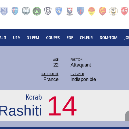
L 3
U19
D1 FEM
COUPES
EDF
CH.EUR
DOM-TOM
JO
AGE
POSITION
22
Attaquant
NATIONALITÉ
H / P - PIED
France
indisponible
14
Korab
Rashiti