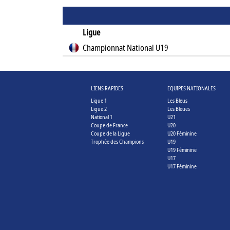
Ligue
Championnat National U19
LIENS RAPIDES
EQUIPES NATIONALES
Ligue 1
Les Bleus
Ligue 2
Les Bleues
National 1
U21
Coupe de France
U20
Coupe de la Ligue
U20 Féminine
Trophée des Champions
U19
U19 Féminine
U17
U17 Féminine