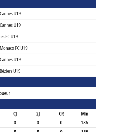
 Cannes U19
 Cannes U19
res FC U19
 Monaco FC U19
 Cannes U19
 Béziers U19
Joueur
CJ
2J
CR
Min
0
0
0
186