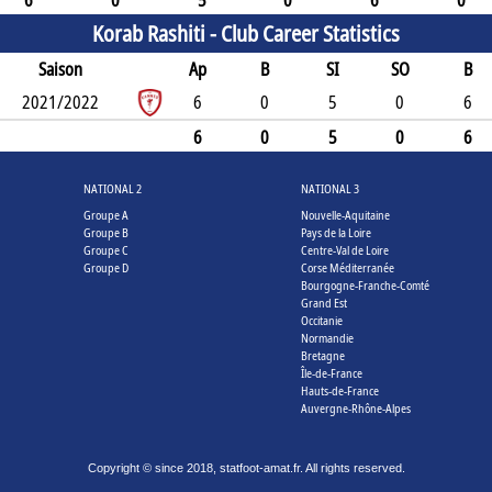
6
0
5
0
6
0
Korab Rashiti -
Club Career Statistics
Saison
Ap
B
SI
SO
B
2021/2022
6
0
5
0
6
6
0
5
0
6
NATIONAL 2
NATIONAL 3
Groupe A
Nouvelle-Aquitaine
Groupe B
Pays de la Loire
Groupe C
Centre-Val de Loire
Groupe D
Corse Méditerranée
Bourgogne-Franche-Comté
Grand Est
Occitanie
Normandie
Bretagne
Île-de-France
Hauts-de-France
Auvergne-Rhône-Alpes
Copyright © since 2018, statfoot-amat.fr. All rights reserved.