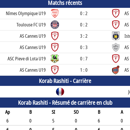
Matchs récents
Nîmes Olympique U19
0 : 2
AS
Toulouse FC U19
0 : 2
AS
AS Cannes U19
3 : 2
Ist
AS Cannes U19
0 : 3
AS
ASC Pieve di Lota U19
0 : 7
AS
AS Cannes U19
1 : 0
AS
Korab Rashiti -
Carrière
Korab Rashiti -
Résumé de carrière en club
Ap
B
SI
SO
B
A
6
0
5
0
6
0