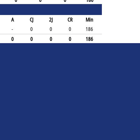
0
0
0
186
A
CJ
2J
CR
Min
-
0
0
0
186
0
0
0
0
186