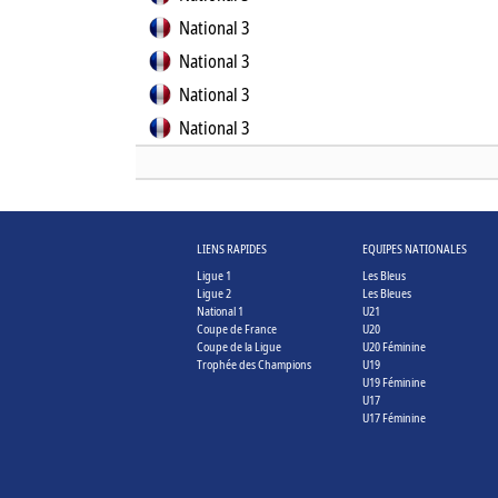
National 3
National 3
National 3
National 3
LIENS RAPIDES
EQUIPES NATIONALES
Ligue 1
Les Bleus
Ligue 2
Les Bleues
National 1
U21
Coupe de France
U20
Coupe de la Ligue
U20 Féminine
Trophée des Champions
U19
U19 Féminine
U17
U17 Féminine