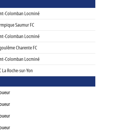
int-Colomban Locminé
ympique Saumur FC
int-Colomban Locminé
goulême Charente FC
int-Colomban Locminé
C La Roche-sur-Yon
Joueur
Joueur
Joueur
Joueur