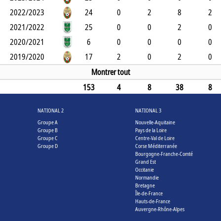
2022/2023
24
0
2
8
2
2021/2022
25
0
0
2
0
2020/2021
6
0
0
0
0
2019/2020
17
2
0
2
0
Montrer tout
153
4
8
38
8
NATIONAL 2
NATIONAL 3
Groupe A
Nouvelle-Aquitaine
Groupe B
Pays de la Loire
Groupe C
Centre-Val de Loire
Groupe D
Corse Méditerranée
Bourgogne-Franche-Comté
Grand Est
Occitanie
Normandie
Bretagne
Île-de-France
Hauts-de-France
Auvergne-Rhône-Alpes