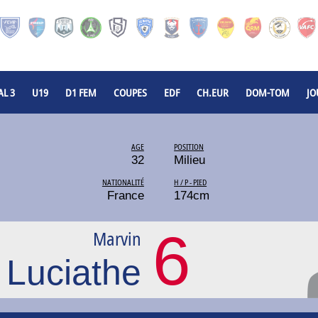
L 3
U19
D1 FEM
COUPES
EDF
CH.EUR
DOM-TOM
JO
AGE
POSITION
32
Milieu
NATIONALITÉ
H / P - PIED
France
174cm
6
Marvin
Luciathe