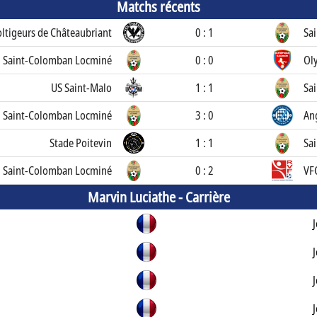
Matchs récents
ltigeurs de Châteaubriant
0 : 1
Sa
Saint-Colomban Locminé
0 : 0
Ol
US Saint-Malo
1 : 1
Sa
Saint-Colomban Locminé
3 : 0
An
Stade Poitevin
1 : 1
Sa
Saint-Colomban Locminé
0 : 2
VF
Marvin Luciathe -
Carrière