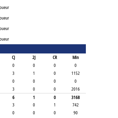
Joueur
Joueur
Joueur
Joueur
CJ
2J
CR
Min
0
0
0
0
3
1
0
1152
0
0
0
0
3
0
0
2016
6
1
0
3168
3
0
1
742
0
0
0
90