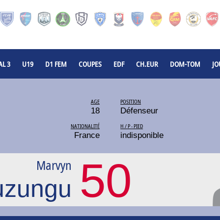
L 3
U19
D1 FEM
COUPES
EDF
CH.EUR
DOM-TOM
JO
AGE
POSITION
18
Défenseur
NATIONALITÉ
H / P - PIED
France
indisponible
50
Marvyn
zungu