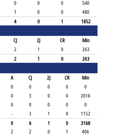
0
0
0
540
1
0
0
480
4
0
1
1852
CJ
2J
CR
Min
2
1
0
263
2
1
0
263
A
CJ
2J
CR
Min
0
0
0
0
0
0
3
0
0
2016
0
0
0
0
0
-
3
1
0
1152
0
6
1
0
3168
2
2
0
1
406