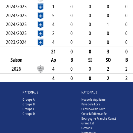
2024/2025
1
0
0
0
0
2024/2025
5
0
0
0
0
2024/2025
4
0
0
1
0
2024/2025
2
0
0
0
0
2023/2024
4
0
0
0
0
21
0
0
3
0
Saison
Ap
B
SI
SO
B
2026
4
0
0
2
2
4
0
0
2
2
NATIONAL 2
NATIONAL 3
Groupe A
Nouvelle-Aquitaine
Groupe B
Pays de la Loire
Groupe C
Centre-Val de Loire
Groupe D
Corse Méditerranée
Bourgogne-Franche-Comté
Grand Est
Occitanie
Normandie