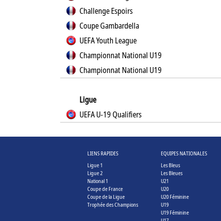
Challenge Espoirs
Coupe Gambardella
UEFA Youth League
Championnat National U19
Championnat National U19
Ligue
UEFA U-19 Qualifiers
LIENS RAPIDES
EQUIPES NATIONALES
Ligue 1
Les Bleus
Ligue 2
Les Bleues
National 1
U21
Coupe de France
U20
Coupe de la Ligue
U20 Féminine
Trophée des Champions
U19
U19 Féminine
U17