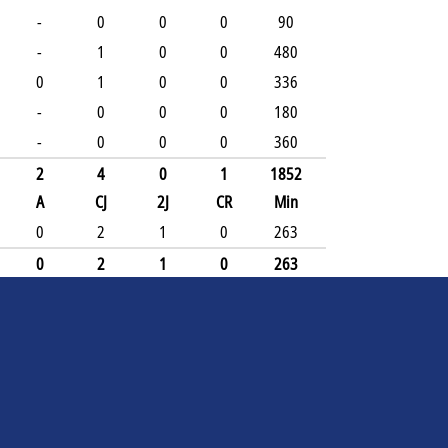
-
0
0
0
90
-
1
0
0
480
0
1
0
0
336
-
0
0
0
180
-
0
0
0
360
2
4
0
1
1852
A
CJ
2J
CR
Min
0
2
1
0
263
0
2
1
0
263