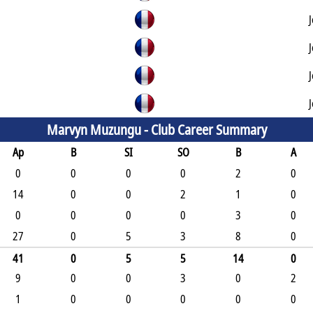
Marvyn Muzungu -
Club Career Summary
Ap
B
SI
SO
B
A
0
0
0
0
2
0
14
0
0
2
1
0
0
0
0
0
3
0
27
0
5
3
8
0
41
0
5
5
14
0
9
0
0
3
0
2
1
0
0
0
0
0