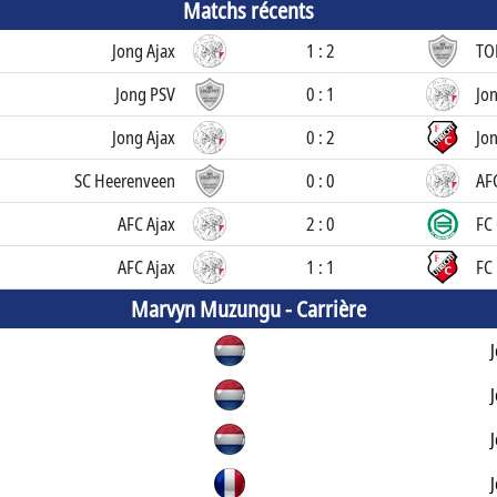
Matchs récents
Jong Ajax
1 : 2
TO
Jong PSV
0 : 1
Jon
Jong Ajax
0 : 2
Jon
SC Heerenveen
0 : 0
AF
AFC Ajax
2 : 0
FC
AFC Ajax
1 : 1
FC 
Marvyn Muzungu -
Carrière