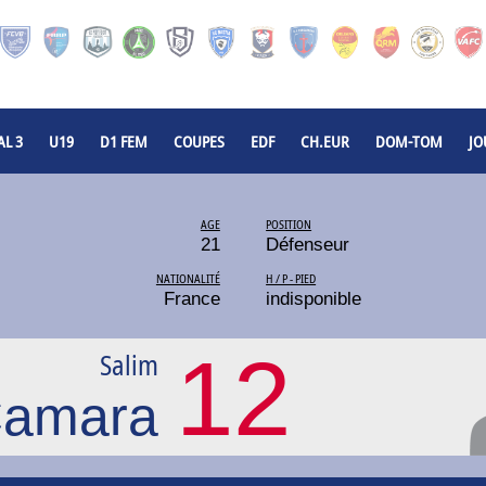
L 3
U19
D1 FEM
COUPES
EDF
CH.EUR
DOM-TOM
JO
AGE
POSITION
21
Défenseur
NATIONALITÉ
H / P - PIED
France
indisponible
12
Salim
amara