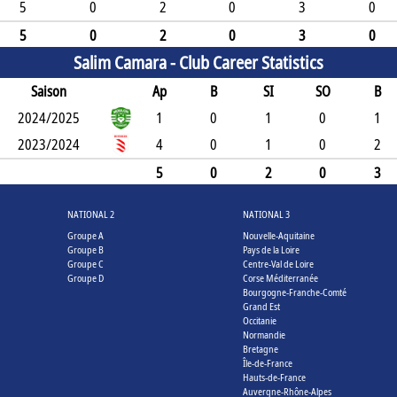
5
0
2
0
3
0
5
0
2
0
3
0
Salim Camara -
Club Career Statistics
Saison
Ap
B
SI
SO
B
2024/2025
1
0
1
0
1
2023/2024
4
0
1
0
2
5
0
2
0
3
NATIONAL 2
NATIONAL 3
Groupe A
Nouvelle-Aquitaine
Groupe B
Pays de la Loire
Groupe C
Centre-Val de Loire
Groupe D
Corse Méditerranée
Bourgogne-Franche-Comté
Grand Est
Occitanie
Normandie
Bretagne
Île-de-France
Hauts-de-France
Auvergne-Rhône-Alpes