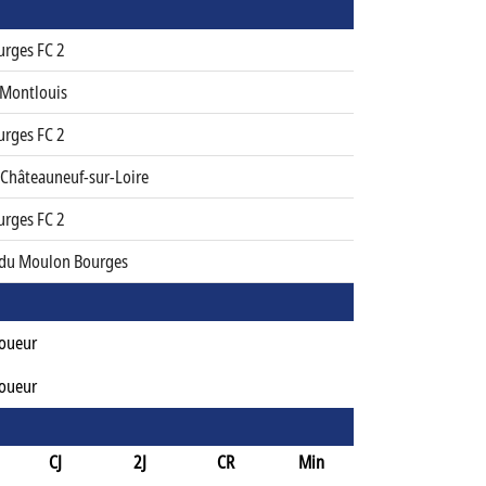
urges FC 2
 Montlouis
urges FC 2
 Châteauneuf-sur-Loire
urges FC 2
 du Moulon Bourges
Joueur
Joueur
CJ
2J
CR
Min