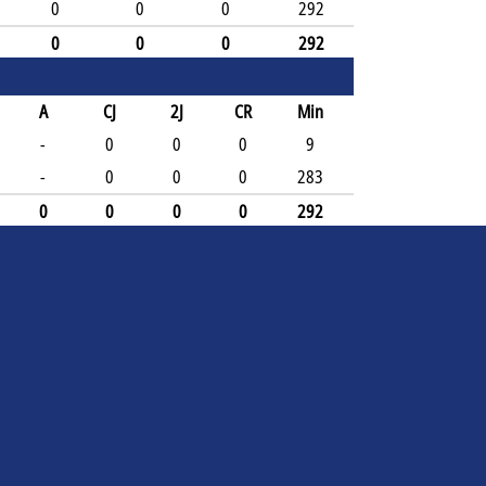
0
0
0
292
0
0
0
292
A
CJ
2J
CR
Min
-
0
0
0
9
-
0
0
0
283
0
0
0
0
292