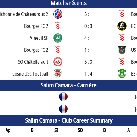
Matchs récents
richonne de Châteauroux 2
5 : 1
Bo
Bourges FC 2
0 : 3
FC
Vineuil SF
4 : 1
Bo
Bourges FC 2
1 : 1
US
SO Châtellerault
5 : 3
Bo
Cosne USC Football
1 : 4
ES
Salim Camara -
Carrière
Salim Camara -
Club Career Summary
Ap
B
SI
SO
B
A