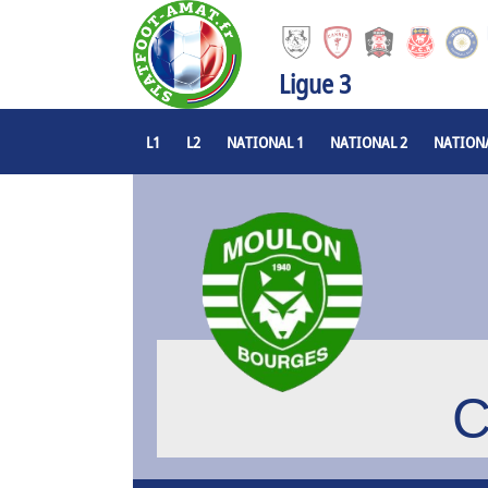
Ligue 3
L1
L2
NATIONAL 1
NATIONAL 2
NATIONA
C