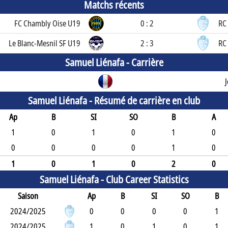
Matchs récents
FC Chambly Oise U19
0 : 2
RC
Le Blanc-Mesnil SF U19
2 : 3
RC
Samuel Liénafa -
Carrière
Samuel Liénafa -
Résumé de carrière en club
Ap
B
SI
SO
B
A
1
0
1
0
1
0
0
0
0
0
1
0
1
0
1
0
2
0
Samuel Liénafa -
Club Career Statistics
Saison
Ap
B
SI
SO
B
2024/2025
0
0
0
0
1
2024/2025
1
0
1
0
1