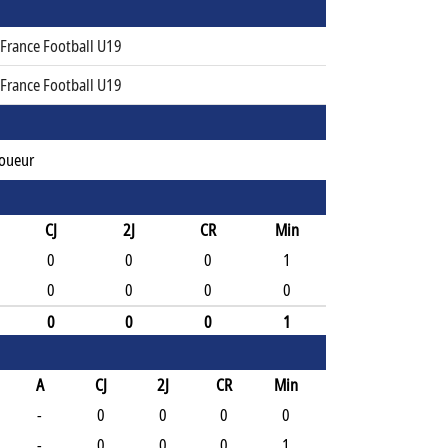
 France Football U19
 France Football U19
Joueur
CJ
2J
CR
Min
0
0
0
1
0
0
0
0
0
0
0
1
A
CJ
2J
CR
Min
-
0
0
0
0
-
0
0
0
1