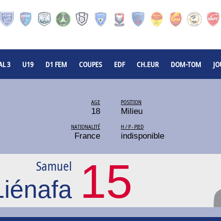
L 3
U19
D1 FEM
COUPES
EDF
CH.EUR
DOM-TOM
JO
AGE
POSITION
18
Milieu
NATIONALITÉ
H / P - PIED
France
indisponible
15
Samuel
Liénafa