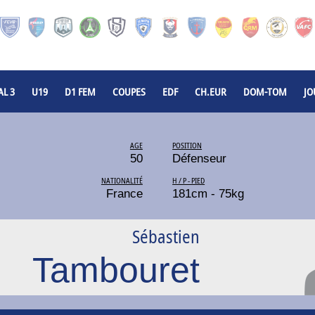
L 3
U19
D1 FEM
COUPES
EDF
CH.EUR
DOM-TOM
JO
AGE
POSITION
50
Défenseur
NATIONALITÉ
H / P - PIED
France
181cm - 75kg
Sébastien
Tambouret