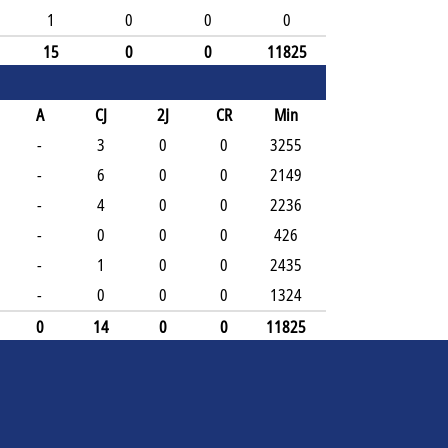
1
0
0
0
15
0
0
11825
A
CJ
2J
CR
Min
-
3
0
0
3255
-
6
0
0
2149
-
4
0
0
2236
-
0
0
0
426
-
1
0
0
2435
-
0
0
0
1324
0
14
0
0
11825