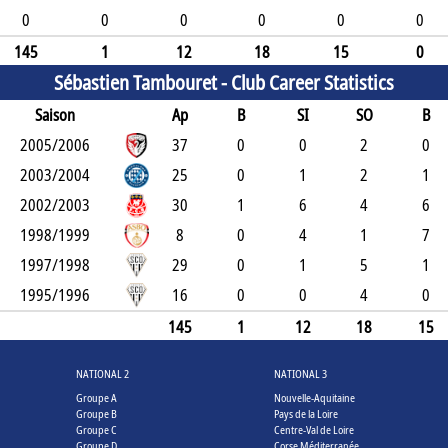
0
0
0
0
0
0
145
1
12
18
15
0
Sébastien Tambouret -
Club Career Statistics
Saison
Ap
B
SI
SO
B
2005/2006
37
0
0
2
0
2003/2004
25
0
1
2
1
2002/2003
30
1
6
4
6
1998/1999
8
0
4
1
7
1997/1998
29
0
1
5
1
1995/1996
16
0
0
4
0
145
1
12
18
15
NATIONAL 2
NATIONAL 3
Groupe A
Nouvelle-Aquitaine
Groupe B
Pays de la Loire
Groupe C
Centre-Val de Loire
Groupe D
Corse Méditerranée