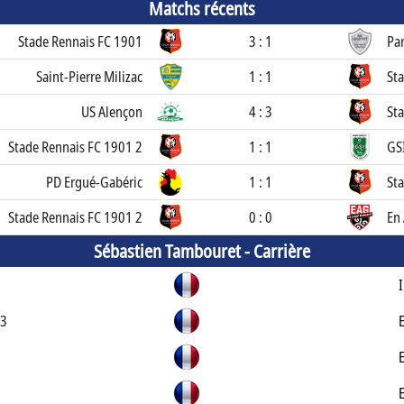
Matchs récents
Stade Rennais FC 1901
3 : 1
Pa
Saint-Pierre Milizac
1 : 1
St
US Alençon
4 : 3
St
Stade Rennais FC 1901 2
1 : 1
GS
PD Ergué-Gabéric
1 : 1
St
Stade Rennais FC 1901 2
0 : 0
En
Sébastien Tambouret -
Carrière
23