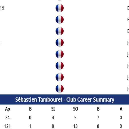
U19
e
Sébastien Tambouret -
Club Career Summary
Ap
B
SI
SO
B
A
24
0
4
5
7
0
121
1
8
13
8
0