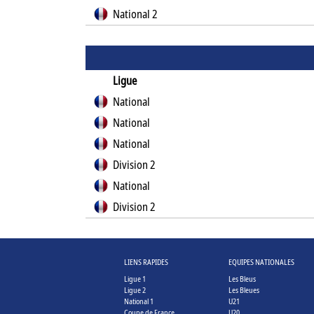
National 2
Ligue
National
National
National
Division 2
National
Division 2
LIENS RAPIDES
EQUIPES NATIONALES
Ligue 1
Les Bleus
Ligue 2
Les Bleues
National 1
U21
Coupe de France
U20