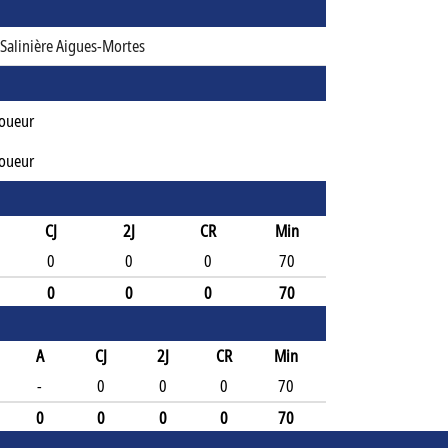
Salinière Aigues-Mortes
Joueur
Joueur
CJ
2J
CR
Min
0
0
0
70
0
0
0
70
A
CJ
2J
CR
Min
-
0
0
0
70
0
0
0
0
70