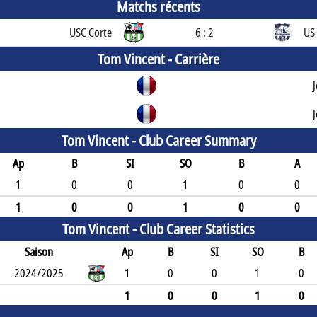
Matchs récents
USC Corte
6 : 2
US 
Tom Vincent -
Carrière
l
Tom Vincent -
Club Career Summary
Ap
B
SI
SO
B
A
1
0
0
1
0
0
1
0
0
1
0
0
Tom Vincent -
Club Career Statistics
Saison
Ap
B
SI
SO
B
2024/2025
1
0
0
1
0
1
0
0
1
0