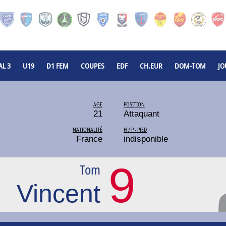
L 3
U19
D1 FEM
COUPES
EDF
CH.EUR
DOM-TOM
JO
AGE
POSITION
21
Attaquant
NATIONALITÉ
H / P - PIED
France
indisponible
9
Tom
Vincent