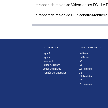
Le rapport de match de Valenciennes FC - Le P
Le rapport de match de FC Sochaux-Montbéliard
LIENS RAPIDES
EQUIPES NATIONALES
Ligue 1
Les Bleus
Ligue 2
Les Bleues
National 1
U21
Coupe de France
U20
Coupe de la Ligue
U20 Féminine
Trophée des Champions
U19
U19 Féminine
U17
U17 Féminine