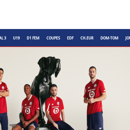
L 3
U19
D1 FEM
COUPES
EDF
CH.EUR
DOM-TOM
JO