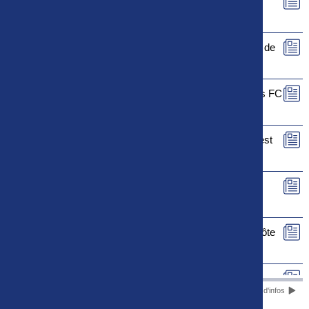
Le rapport de match de FC Rouen - FC Sochaux-
Montbéliard est maintenant disponible
Le rapport de match de Le Puy Foot 43 - La Berrichonne de
Châteauroux est maintenant disponible
Le rapport de match de US Orléans Loiret - Valenciennes FC
est maintenant disponible
Le rapport de match de Paris 13 Atletico - FC Fleury 91 est
maintenant disponible
Le rapport de match de SM Caen - FC Versailles 78 est
maintenant disponible
Le rapport de match de Stade Briochin - Dijon Football Côte
d'Or est maintenant disponible
Le rapport de match de FC Villefranche-Beaujolais - US
Plus d'infos
Quevilly-Rouen Métropole est maintenant disponible