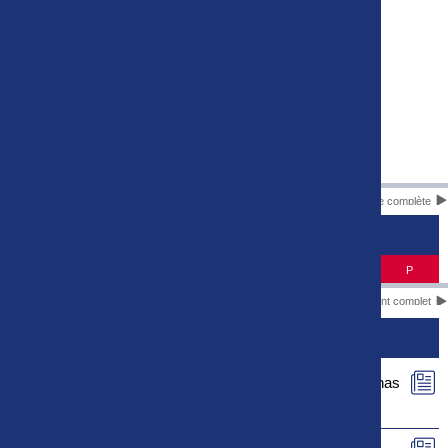
Liste complète
CLASSEMENT
#
Equipe
J
P
Classement complet
ACTUS
Le rapport de match de Football Bourg en Bresse Péronnas
01 - US Concarneau est maintenant disponible