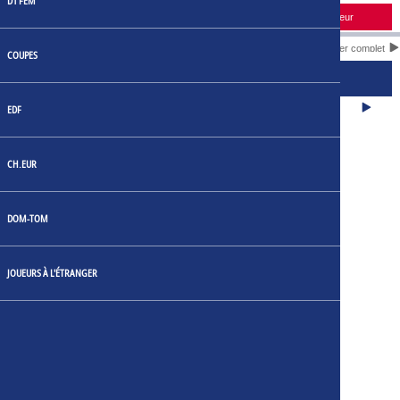
D1 FEM
Horaire
Domicile
Score
Extérieur
Calendrier complet
COUPES
CLASSEMENT DES JOUEURS
BUTS
EDF
CH.EUR
DOM-TOM
JOUEURS À L'ÉTRANGER