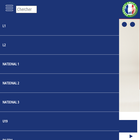
L1
L2
NATIONAL 1
LOSC: UN HÉRITAGE
RESTYLISÉ AU CŒUR DU
NATIONAL 2
MAILLOT DOMICILE 23-24
NATIONAL 3
U19
MATCHS
JOURNÉE