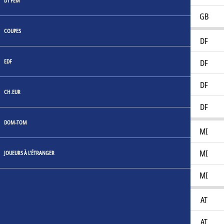
D1 FEM
Sidi Dioumanara
18
GB
COUPES
Abraham Bolou
18
DF
EDF
Camille Daumont
18
DF
Djulian Fernoc
18
DF
CH.EUR
Ilies Bouramoula
17
DF
DOM-TOM
Leopold Joursky
17
MI
Tim Gallezot
18
MI
JOUEURS À L'ÉTRANGER
Wael Sahli
18
MI
Ali Ghazi
18
AT
Chemssedine Douah
17
AT