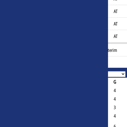
Jibril Rajil
18
AT
Noah Buriel Aranda
18
AT
Ognjen Obradović
18
AT
IC
Yohan Demont
48
Interim
Coach
Face-à-face
#
Team
Area
J
G
1
SM Caen U19
France
12
4
2
Amiens SC U19
France
12
4
3
Le Havre AC U19
France
11
3
4
Lille OSC U19
France
11
4
Paris Saint-
5
France
11
6