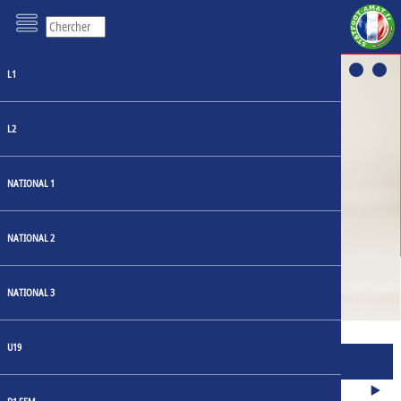
L1
L2
NATIONAL 1
LOSC: UN HÉRITAGE
RESTYLISÉ AU CŒUR DU
NATIONAL 2
MAILLOT DOMICILE 23-24
NATIONAL 3
U19
MATCHS
JOURNÉE