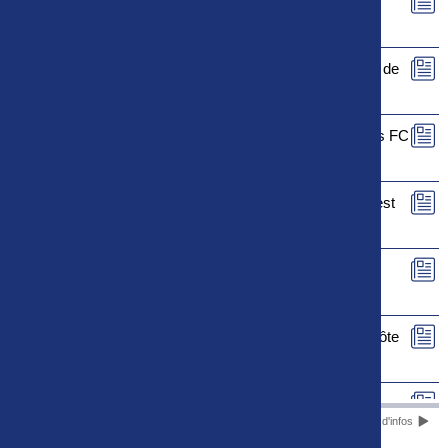
Le rapport de match de FC Rouen - FC Sochaux-
Montbéliard est maintenant disponible
Le rapport de match de Le Puy Foot 43 - La Berrichonne de
Châteauroux est maintenant disponible
Le rapport de match de US Orléans Loiret - Valenciennes FC
est maintenant disponible
Le rapport de match de Paris 13 Atletico - FC Fleury 91 est
maintenant disponible
Le rapport de match de SM Caen - FC Versailles 78 est
maintenant disponible
Le rapport de match de Stade Briochin - Dijon Football Côte
d'Or est maintenant disponible
Le rapport de match de FC Villefranche-Beaujolais - US
Plus d'infos
Quevilly-Rouen Métropole est maintenant disponible