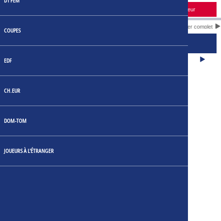
D1 FEM
Horaire
Domicile
Score
Extérieur
Calendrier complet
COUPES
CLASSEMENT DES JOUEURS
BUTS
EDF
CH.EUR
DOM-TOM
JOUEURS À L'ÉTRANGER