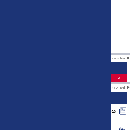
Liste complète
CLASSEMENT
#
Equipe
J
P
Classement complet
ACTUS
Le rapport de match de Football Bourg en Bresse Péronnas
01 - US Concarneau est maintenant disponible