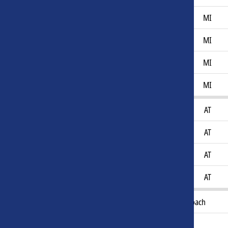
Emilio Simonsen
26
MI
Felix Winther
26
MI
Frederik Kjeldal
18
MI
Patrick Egelund
26
MI
Elias Hansborg-Sørensen
21
AT
Eskild Dall
23
AT
Nemo Thomsen
22
AT
William Madsen
24
AT
C
Michael Hansen
54
Coach