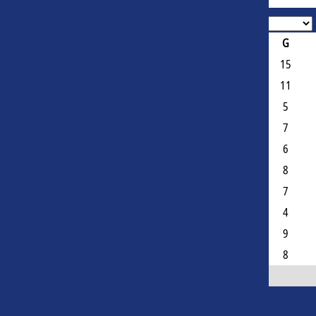
Face-à-face
#
Team
Area
J
G
1
HB Køge
Danemark
37
15
2
Vendsyssel FF
Danemark
30
11
3
Vejle BK
Danemark
24
5
4
Hvidovre IF
Danemark
22
7
5
Silkeborg IF
Danemark
21
6
6
FC Roskilde
Danemark
21
8
7
FC Helsingør
Danemark
21
7
8
Viborg FF
Danemark
21
4
9
BK Fremad Amager
Danemark
20
9
10
Hobro IK
Danemark
20
8
Show All
LIENS RAPIDES
EQUIPES NATIONALES