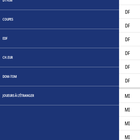
D1 FEM
Frederik Rieper
27
DF
COUPES
Jeppe Kudsk
23
DF
EDF
Lauritz Dauerhöj
20
DF
Malthe Ladefoged
20
DF
CH.EUR
Oliver Vest
19
DF
DOM-TOM
Svenn Crone
31
DF
Anders Dahl
24
MI
JOUEURS À L'ÉTRANGER
Andreas Pyndt Andersen
25
MI
Casper Jørgensen
24
MI
Daniel Haarbo
23
MI