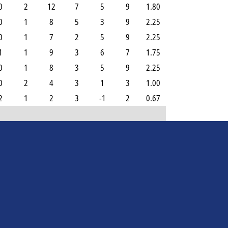
0
2
12
7
5
9
1.80
0
1
8
5
3
9
2.25
0
1
7
2
5
9
2.25
1
1
9
3
6
7
1.75
0
1
8
3
5
9
2.25
0
2
4
3
1
3
1.00
2
1
2
3
-1
2
0.67