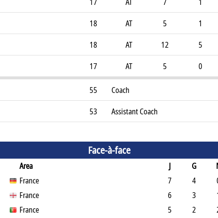
17
AT
7
1
18
AT
5
1
18
AT
12
5
17
AT
5
0
55
Coach
53
Assistant Coach
Face-à-face
Area
J
G
France
7
4
France
6
3
France
5
2