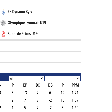
FK Dynamo Kyiv
Olympique Lyonnais U19
Stade de Reims U19
N
P
BP
BC
DB
P
PPM
0
3
13
7
6
12
1.71
1
2
7
9
-2
10
1.67
2
1
5
7
-2
8
1.60