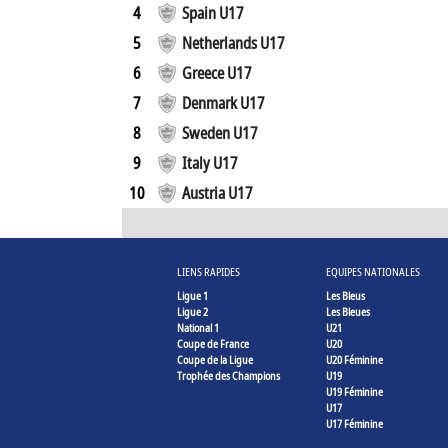
4
Spain U17
5
Netherlands U17
6
Greece U17
7
Denmark U17
8
Sweden U17
9
Italy U17
10
Austria U17
LIENS RAPIDES
EQUIPES NATIONALES
Ligue 1
Les Bleus
Ligue 2
Les Bleues
National 1
U21
Coupe de France
U20
Coupe de la Ligue
U20 Féminine
Trophée des Champions
U19
U19 Féminine
U17
U17 Féminine