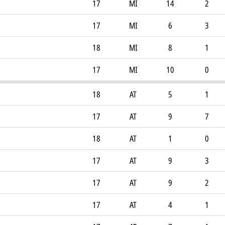
17
MI
14
2
17
MI
6
3
18
MI
8
1
17
MI
10
0
18
AT
5
1
17
AT
9
7
18
AT
1
0
17
AT
9
3
17
AT
9
2
17
AT
4
1