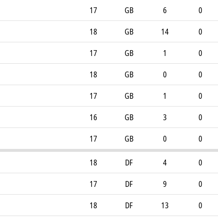
17
GB
6
0
18
GB
14
0
17
GB
1
0
18
GB
0
0
17
GB
1
0
16
GB
3
0
17
GB
0
0
18
DF
4
0
17
DF
9
0
18
DF
13
0