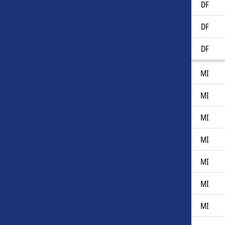
Michael Parker
21
DF
Mikael Dyrestam
34
DF
William Kenndal
30
DF
Anton Andreasson
33
MI
Aydarus Abukar
23
MI
Benjamin Laturnus
22
MI
Charlie Vindehall
30
MI
Daniel Paulson
30
MI
Demirel Hodzic
21
MI
Hampus Dahlqvist
29
MI