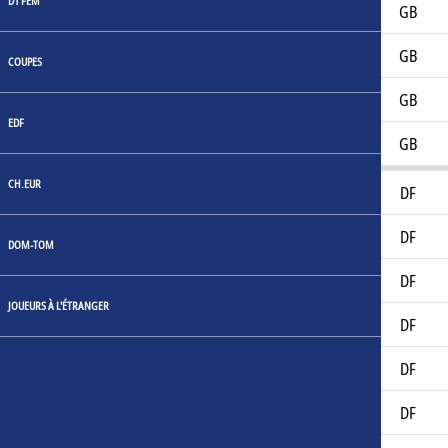
D1 FEM
Alex Rahm
22
GB
Björn West
33
GB
COUPES
Hampus Gustafsson
25
GB
EDF
Mattias Nilsson
27
GB
CH.EUR
Adam Andersson
29
DF
Carl Javette
20
DF
DOM-TOM
Christoffer Styffe
24
DF
JOUEURS À L'ÉTRANGER
Jonathan Azulay
33
DF
Love Kyhlén
20
DF
Marlon Ebietomere
17
DF