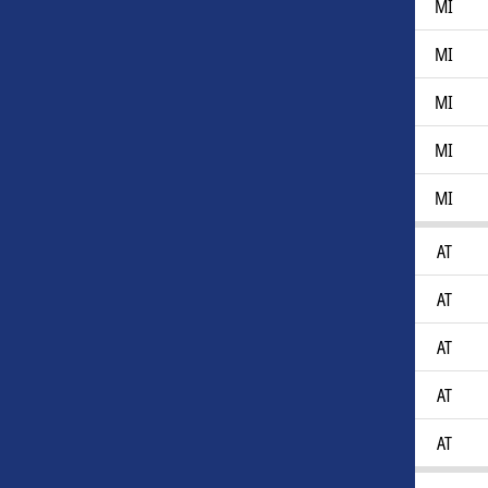
Owen Parker-Price
27
MI
Sebastian Lagerlund
23
MI
Tobias Sana
37
MI
William Hofvander
24
MI
William Svensson
23
MI
Carl Philip Bergqvist
19
AT
Jerome Ugwo
27
AT
Liam Filip Andersson
23
AT
Noah Christoffersson
27
AT
Rasmus Alm
30
AT