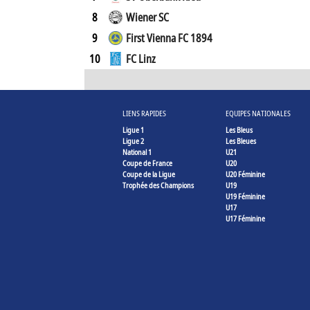
8
Wiener SC
9
First Vienna FC 1894
10
FC Linz
LIENS RAPIDES
EQUIPES NATIONALES
Ligue 1
Les Bleus
Ligue 2
Les Bleues
National 1
U21
Coupe de France
U20
Coupe de la Ligue
U20 Féminine
Trophée des Champions
U19
U19 Féminine
U17
U17 Féminine