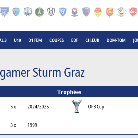
L 3
U19
D1 FEM
COUPES
EDF
CH.EUR
DOM-TOM
JO
igamer Sturm Graz
Trophées
5 x
2024/2025
ÖFB Cup
3 x
1999