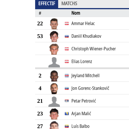
EFFECTIF
MATCHS
Nom
#
22
Ammar Helac
53
Daniil Khudiakov
Christoph Wiener-Pucher
Elias Lorenz
2
Jeyland Mitchell
4
Jon Gorenc-Stankovič
21
Petar Petrović
23
Arjan Malić
27
Luís Balbo