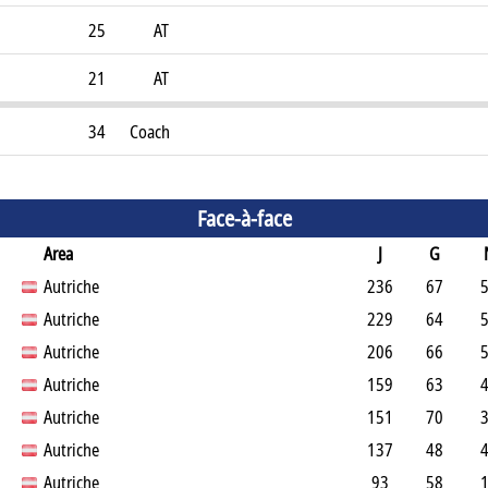
25
AT
21
AT
34
Coach
Face-à-face
Area
J
G
Autriche
236
67
Autriche
229
64
Autriche
206
66
Autriche
159
63
Autriche
151
70
Autriche
137
48
Autriche
93
58