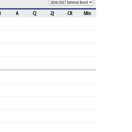
B
A
CJ
2J
CR
Min