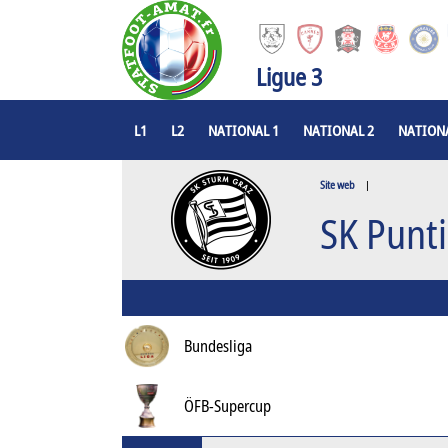
Ligue 3
L1
L2
NATIONAL 1
NATIONAL 2
NATIONA
Site web
|
SK Punt
Bundesliga
ÖFB-Supercup