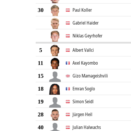
30
Paul Koller
Gabriel Haider
Niklas Geyrhofer
5
Albert Vallci
11
Axel Kayombo
15
Gizo Mamageishvili
18
Emran Soglo
19
Simon Seidl
28
Jürgen Heil
40
Julian Halwachs