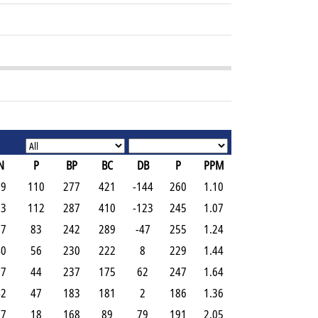
N
P
BP
BC
DB
P
PPM
59
110
277
421
-144
260
1.10
53
112
287
410
-123
245
1.07
57
83
242
289
-47
255
1.24
40
56
230
222
8
229
1.44
37
44
237
175
62
247
1.64
42
47
183
181
2
186
1.36
17
18
168
89
79
191
2.05