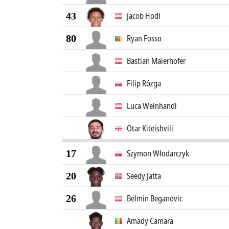
43
Jacob Hodl
80
Ryan Fosso
Bastian Maierhofer
Filip Rózga
Luca Weinhandl
Otar Kiteishvili
17
Szymon Włodarczyk
20
Seedy Jatta
26
Belmin Beganovic
Amady Camara