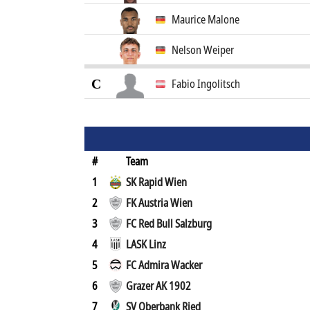
Maurice Malone
Nelson Weiper
C
Fabio Ingolitsch
#
Team
1
SK Rapid Wien
2
FK Austria Wien
3
FC Red Bull Salzburg
4
LASK Linz
5
FC Admira Wacker
6
Grazer AK 1902
7
SV Oberbank Ried