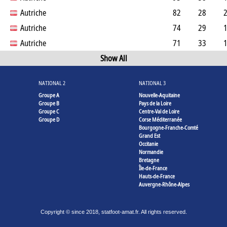
Autriche
82
28
Autriche
74
29
Autriche
71
33
Show All
NATIONAL 2
NATIONAL 3
Groupe A
Nouvelle-Aquitaine
Groupe B
Pays de la Loire
Groupe C
Centre-Val de Loire
Groupe D
Corse Méditerranée
Bourgogne-Franche-Comté
Grand Est
Occitanie
Normandie
Bretagne
Île-de-France
Hauts-de-France
Auvergne-Rhône-Alpes
Copyright © since 2018, statfoot-amat.fr. All rights reserved.