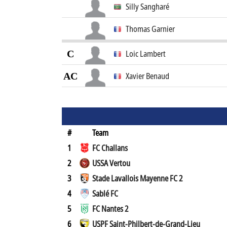
Silly Sangharé
Thomas Garnier
C
Loic Lambert
AC
Xavier Benaud
#
Team
1
FC Challans
2
USSA Vertou
3
Stade Lavallois Mayenne FC 2
4
Sablé FC
5
FC Nantes 2
6
USPF Saint-Philbert-de-Grand-Lieu