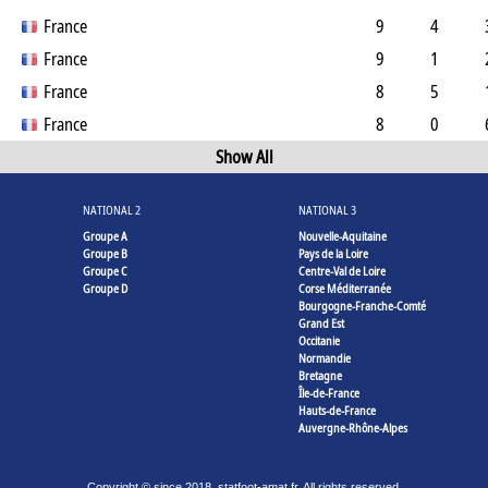
France
9
4
France
9
1
France
8
5
France
8
0
Show All
NATIONAL 2
NATIONAL 3
Groupe A
Nouvelle-Aquitaine
Groupe B
Pays de la Loire
Groupe C
Centre-Val de Loire
Groupe D
Corse Méditerranée
Bourgogne-Franche-Comté
Grand Est
Occitanie
Normandie
Bretagne
Île-de-France
Hauts-de-France
Auvergne-Rhône-Alpes
Copyright © since 2018, statfoot-amat.fr. All rights reserved.