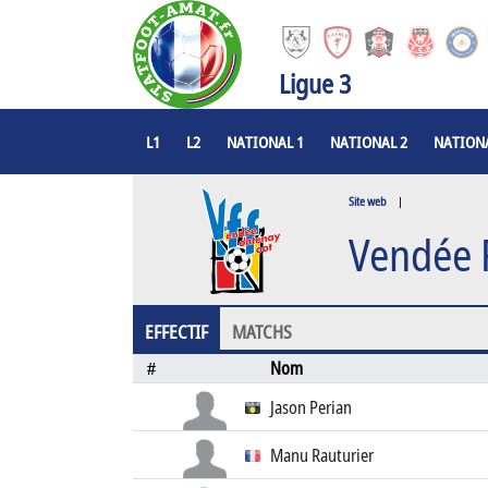
Ligue 3
L1
L2
NATIONAL 1
NATIONAL 2
NATIONA
Site web
|
Vendée 
EFFECTIF
MATCHS
Nom
#
Jason Perian
Manu Rauturier