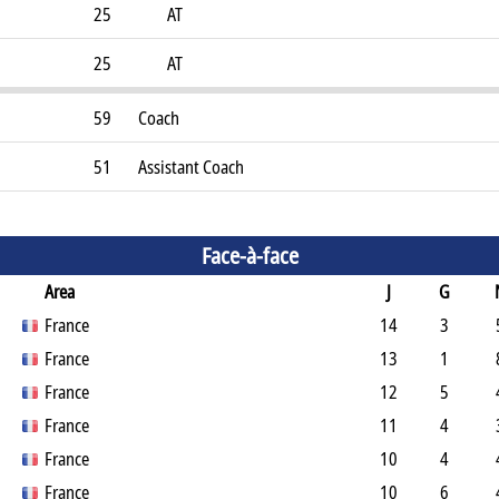
25
AT
25
AT
59
Coach
51
Assistant Coach
Face-à-face
Area
J
G
France
14
3
France
13
1
France
12
5
France
11
4
France
10
4
France
10
6