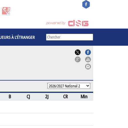
UEURS À L'ÉTRANGER
B
CJ
2J
CR
Min