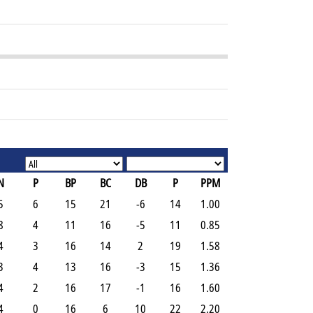
N
P
BP
BC
DB
P
PPM
5
6
15
21
-6
14
1.00
8
4
11
16
-5
11
0.85
4
3
16
14
2
19
1.58
3
4
13
16
-3
15
1.36
4
2
16
17
-1
16
1.60
4
0
16
6
10
22
2.20