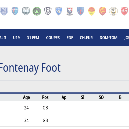
L 3
U19
D1 FEM
COUPES
EDF
CH.EUR
DOM-TOM
JO
Fontenay Foot
Age
Pos
Ap
SI
SO
B
24
GB
34
GB