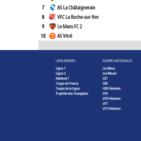
7
AS La Châtaigneraie
8
VFC La Roche-sur-Yon
9
Le Mans FC 2
10
AS Vitré
LIENS RAPIDES
EQUIPES NATIONALES
Ligue 1
Les Bleus
Ligue 2
Les Bleues
National 1
U21
Coupe de France
U20
Coupe de la Ligue
U20 Féminine
Trophée des Champions
U19
U19 Féminine
U17
U17 Féminine