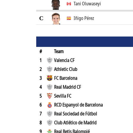
Tani Oluwaseyi
C
Iñigo Pérez
#
Team
1
Valencia CF
2
Athletic Club
3
FC Barcelona
4
Real Madrid CF
5
Sevilla FC
6
RCD Espanyol de Barcelona
7
Real Sociedad de Fútbol
8
Club Atlético de Madrid
9
Real Betis Balompié