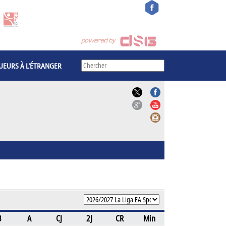
UEURS À L'ÉTRANGER
B
A
CJ
2J
CR
Min