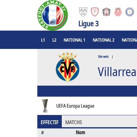
Ligue 3
L1
L2
NATIONAL 1
NATIONAL 2
NATIONA
Site web
|
Villarrea
UEFA Europa League
EFFECTIF
MATCHS
Nom
#