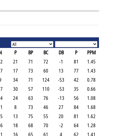
N
P
BP
BC
DB
P
PPM
12
21
71
72
-1
81
1.45
17
17
73
60
13
77
1.43
9
34
71
124
-53
42
0.78
17
30
57
110
-53
35
0.66
14
24
63
76
-13
56
1.08
21
8
73
46
27
84
1.68
15
13
75
55
20
81
1.62
16
18
68
70
-2
64
1.28
11
16
65
61
4
62
1.41