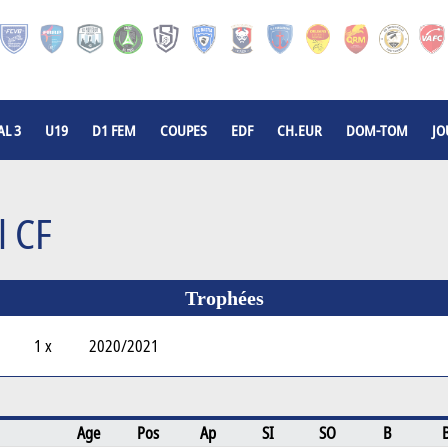
L 3
U19
D1 FEM
COUPES
EDF
CH.EUR
DOM-TOM
JO
l CF
Trophées
1 x
2020/2021
Age
Pos
Ap
SI
SO
B