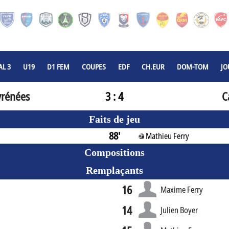
L 3
U19
D1 FEM
COUPES
EDF
CH.EUR
DOM-TOM
JO
yrénées
3 : 4
C
Faits de jeu
88'
Mathieu Ferry
Compositions
Remplaçants
16
Maxime Ferry
14
Julien Boyer