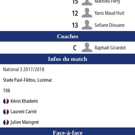
15
Mathieu Ferry
12
Yanis Maud Huit
13
Sofiane Diouane
Coaches
C
Raphaël Girardot
Infos du match
National 3 2017/2018
Stade Paul-Fédou, Luzenac
106
Kévin Khademi
Laurent Carrié
Julien Maingret
Face-à-face