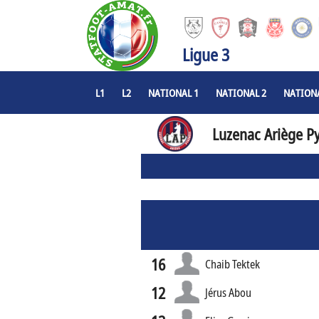
Ligue 3
L1
L2
NATIONAL 1
NATIONAL 2
NATIONA
Luzenac Ariège P
16
Chaib Tektek
12
Jérus Abou