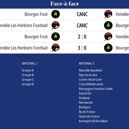
Face-à-face
CANC
Bourges Foot
Vendée 
CANC
endée Les Herbiers Football
Bourge
2 : 0
Bourges Foot
Vendée 
3 : 0
endée Les Herbiers Football
Bourge
NATIONAL 2
NATIONAL 3
Groupe A
Nouvelle-Aquitaine
Groupe B
Pays de la Loire
Groupe C
Centre-Val de Loire
Groupe D
Corse Méditerranée
Bourgogne-Franche-Comté
Grand Est
Occitanie
Normandie
Bretagne
Île-de-France
Hauts-de-France
Auvergne-Rhône-Alpes