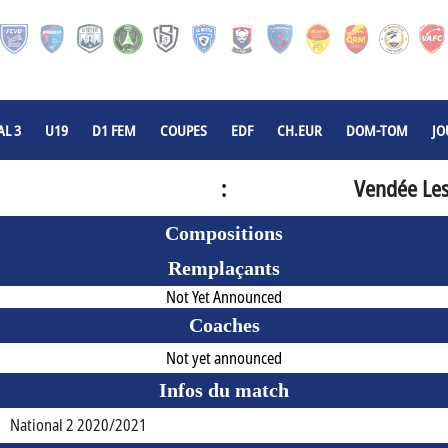
L 3
U19
D1 FEM
COUPES
EDF
CH.EUR
DOM-TOM
JO
:
Vendée Les
Compositions
Remplaçants
Not Yet Announced
Coaches
Not yet announced
Infos du match
National 2 2020/2021