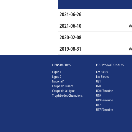
2021-06-26
2021-06-10
V
2020-02-08
2019-08-31
V
LIENS RAPIDES
EQUIPES NATIONALES
Ligue 1
Les Bleus
Ligue 2
Les Bleues
National 1
U21
Coupe de France
U20
Coupe de la Ligue
U20 Féminine
Trophée des Champions
U19
U19 Féminine
U17
U17 Féminine