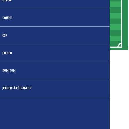
D1 FEM
COUPES
22
23
5
EDF
1
CH.EUR
1
Axel Maraval
DOM-TOM
3
Antonin Cartillier
18
Clément Bassin
JOUEURS À L'ÉTRANGER
22
Formose Mendy
23
Sofyane Bouzamoucha
5
Enzo Genton