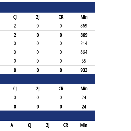
CJ
2J
CR
Min
2
0
0
869
2
0
0
869
0
0
0
214
0
0
0
664
0
0
0
55
0
0
0
933
CJ
2J
CR
Min
0
0
0
24
0
0
0
24
A
CJ
2J
CR
Min