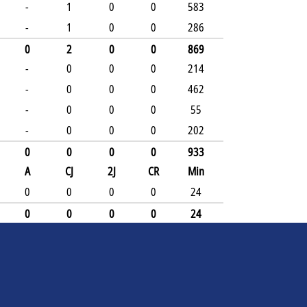
-
1
0
0
583
-
1
0
0
286
0
2
0
0
869
-
0
0
0
214
-
0
0
0
462
-
0
0
0
55
-
0
0
0
202
0
0
0
0
933
A
CJ
2J
CR
Min
0
0
0
0
24
0
0
0
0
24