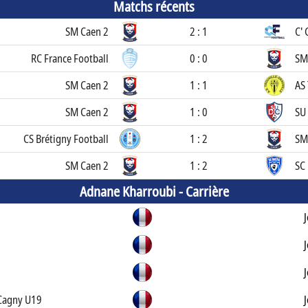
Matchs récents
SM Caen 2
2 : 1
C' 
RC France Football
0 : 0
SM
SM Caen 2
1 : 1
AS 
SM Caen 2
1 : 0
SU
CS Brétigny Football
1 : 2
SM
SM Caen 2
1 : 2
SC 
Adnane Kharroubi -
Carrière
Cagny U19