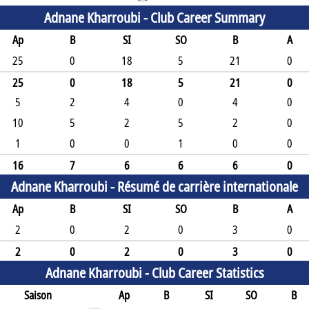
Adnane Kharroubi -
Club Career Summary
Ap
B
SI
SO
B
A
25
0
18
5
21
0
25
0
18
5
21
0
5
2
4
0
4
0
10
5
2
5
2
0
1
0
0
1
0
0
16
7
6
6
6
0
Adnane Kharroubi -
Résumé de carrière internationale
Ap
B
SI
SO
B
A
2
0
2
0
3
0
2
0
2
0
3
0
Adnane Kharroubi -
Club Career Statistics
Saison
Ap
B
SI
SO
B