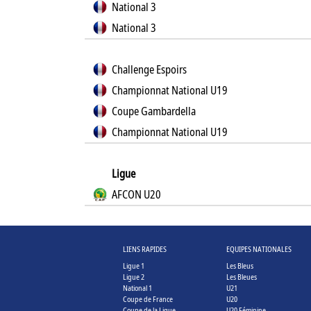
National 3
National 3
Challenge Espoirs
Championnat National U19
Coupe Gambardella
Championnat National U19
Ligue
AFCON U20
LIENS RAPIDES
EQUIPES NATIONALES
Ligue 1
Les Bleus
Ligue 2
Les Bleues
National 1
U21
Coupe de France
U20
Coupe de la Ligue
U20 Féminine