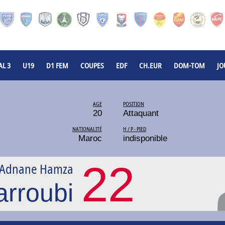
L 3
U19
D1 FEM
COUPES
EDF
CH.EUR
DOM-TOM
JO
AGE
POSITION
20
Attaquant
NATIONALITÉ
H / P - PIED
Maroc
indisponible
22
Adnane Hamza
arroubi