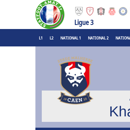
Ligue 3
L1
L2
NATIONAL 1
NATIONAL 2
NATIONA
Kh