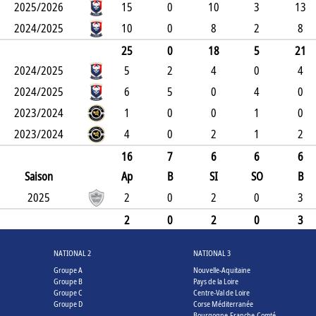
2025/2026
15
0
10
3
13
2024/2025
10
0
8
2
8
25
0
18
5
21
2024/2025
5
2
4
0
4
2024/2025
6
5
0
4
0
2023/2024
1
0
0
1
0
2023/2024
4
0
2
1
2
16
7
6
6
6
Saison
Ap
B
SI
SO
B
2025
2
0
2
0
3
2
0
2
0
3
NATIONAL 2
NATIONAL 3
Groupe A
Nouvelle-Aquitaine
Groupe B
Pays de la Loire
Groupe C
Centre-Val de Loire
Groupe D
Corse Méditerranée
Bourgogne-Franche-Comté