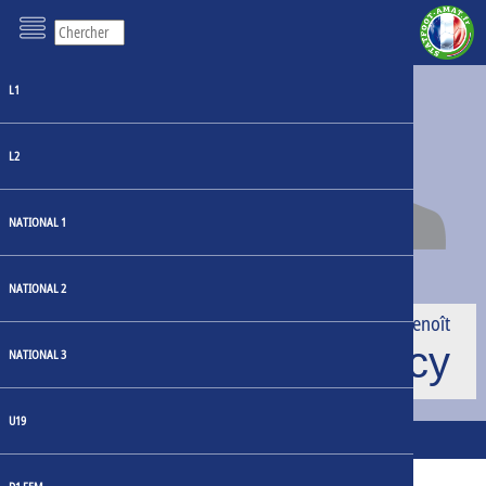
L1
AGE
41
NATIONALITÉ
L2
France
POSITION
Défenseur
NATIONAL 1
H / P - PIED
186cm - 80kg
NATIONAL 2
Benoît
Darcy
NATIONAL 3
U19
Matchs récents
2 : 0
US Orléans 2
Chamalières
2026-03-28