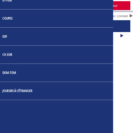
D1 FEM
Horaire
Domicile
Score
Extérieur
Calendrier complet
COUPES
CLASSEMENT DES JOUEURS
BUTS
EDF
CH.EUR
DOM-TOM
JOUEURS À L'ÉTRANGER