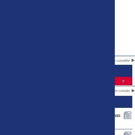
Liste complète
CLASSEMENT
#
Equipe
J
P
Classement complet
ACTUS
Le rapport de match de Football Bourg en Bresse Péronnas
01 - US Concarneau est maintenant disponible