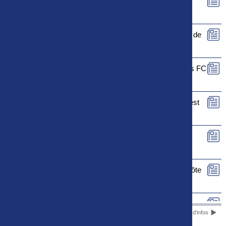
Le rapport de match de FC Rouen - FC Sochaux-
Montbéliard est maintenant disponible
Le rapport de match de Le Puy Foot 43 - La Berrichonne de
Châteauroux est maintenant disponible
Le rapport de match de US Orléans Loiret - Valenciennes FC
est maintenant disponible
Le rapport de match de Paris 13 Atletico - FC Fleury 91 est
maintenant disponible
Le rapport de match de SM Caen - FC Versailles 78 est
maintenant disponible
Le rapport de match de Stade Briochin - Dijon Football Côte
d'Or est maintenant disponible
Le rapport de match de FC Villefranche-Beaujolais - US
Plus d'infos
Quevilly-Rouen Métropole est maintenant disponible