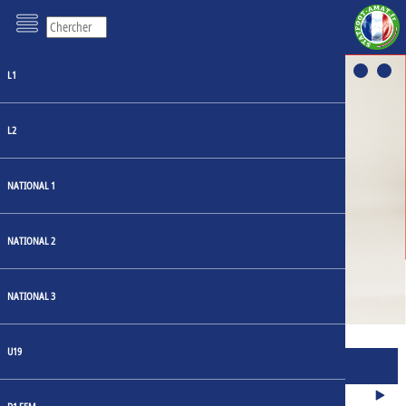
L1
L2
NATIONAL 1
LOSC: UN HÉRITAGE
RESTYLISÉ AU CŒUR DU
NATIONAL 2
MAILLOT DOMICILE 23-24
NATIONAL 3
U19
MATCHS
JOURNÉE