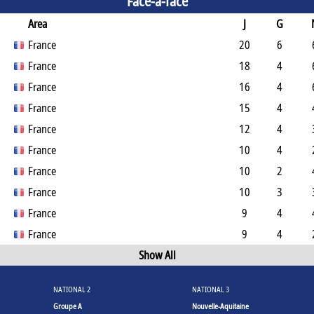
Face-à-face
Area
J
G
France
20
6
France
18
4
France
16
4
France
15
4
France
12
4
France
10
4
France
10
2
France
10
3
France
9
4
France
9
4
Show All
NATIONAL 2
NATIONAL 3
Groupe A
Nouvelle-Aquitaine