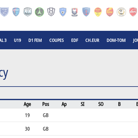
L 3
U19
D1 FEM
COUPES
EDF
CH.EUR
DOM-TOM
JO
cy
Age
Pos
Ap
SI
SO
B
19
GB
30
GB