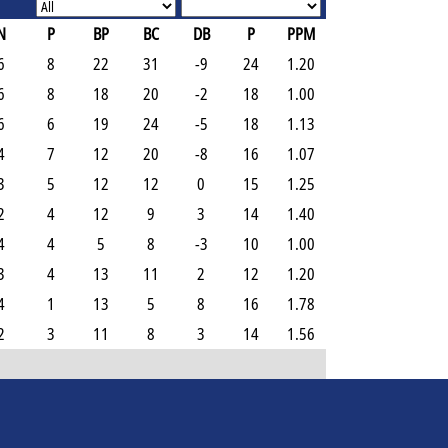
N
P
BP
BC
DB
P
PPM
6
8
22
31
-9
24
1.20
6
8
18
20
-2
18
1.00
6
6
19
24
-5
18
1.13
4
7
12
20
-8
16
1.07
3
5
12
12
0
15
1.25
2
4
12
9
3
14
1.40
4
4
5
8
-3
10
1.00
3
4
13
11
2
12
1.20
4
1
13
5
8
16
1.78
2
3
11
8
3
14
1.56