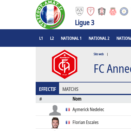
Ligue 3
L1
L2
NATIONAL 1
NATIONAL 2
NATIONA
Site web
|
FC Anne
EFFECTIF
MATCHS
Nom
#
Aymerick Nedelec
Florian Escales