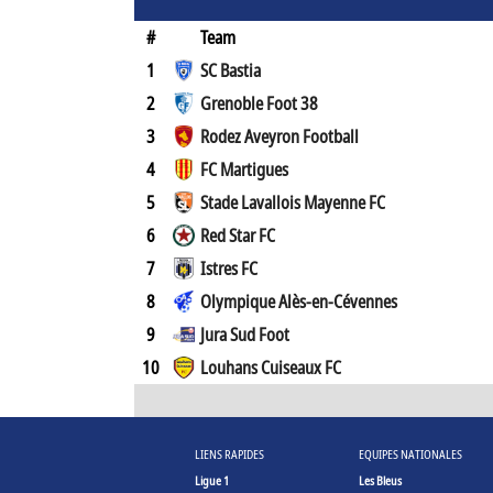
#
Team
1
SC Bastia
2
Grenoble Foot 38
3
Rodez Aveyron Football
4
FC Martigues
5
Stade Lavallois Mayenne FC
6
Red Star FC
7
Istres FC
8
Olympique Alès-en-Cévennes
9
Jura Sud Foot
10
Louhans Cuiseaux FC
LIENS RAPIDES
EQUIPES NATIONALES
Ligue 1
Les Bleus