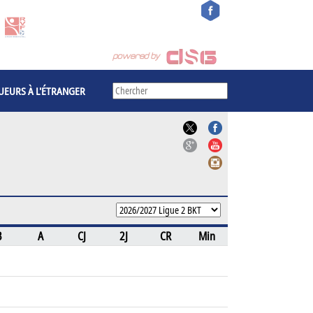
UEURS À L'ÉTRANGER
B
A
CJ
2J
CR
Min