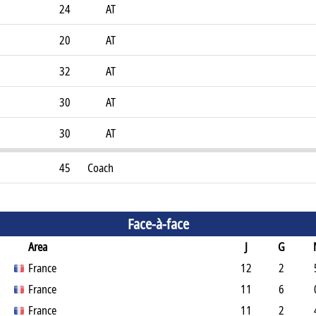
24
AT
20
AT
32
AT
30
AT
30
AT
45
Coach
Face-à-face
Area
J
G
France
12
2
France
11
6
France
11
2