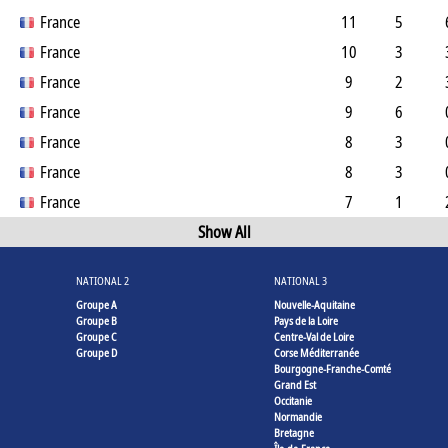
France
11
5
France
10
3
France
9
2
France
9
6
France
8
3
France
8
3
France
7
1
Show All
NATIONAL 2
NATIONAL 3
Groupe A
Nouvelle-Aquitaine
Groupe B
Pays de la Loire
Groupe C
Centre-Val de Loire
Groupe D
Corse Méditerranée
Bourgogne-Franche-Comté
Grand Est
Occitanie
Normandie
Bretagne