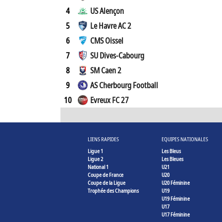
4
US Alençon
5
Le Havre AC 2
6
CMS Oissel
7
SU Dives-Cabourg
8
SM Caen 2
9
AS Cherbourg Football
10
Evreux FC 27
LIENS RAPIDES
EQUIPES NATIONALES
Ligue 1
Les Bleus
Ligue 2
Les Bleues
National 1
U21
Coupe de France
U20
Coupe de la Ligue
U20 Féminine
Trophée des Champions
U19
U19 Féminine
U17
U17 Féminine