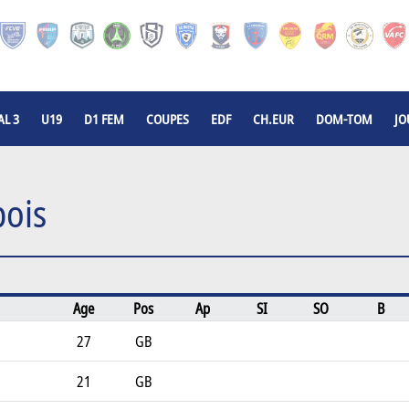
L 3
U19
D1 FEM
COUPES
EDF
CH.EUR
DOM-TOM
JO
pois
Age
Pos
Ap
SI
SO
B
27
GB
21
GB