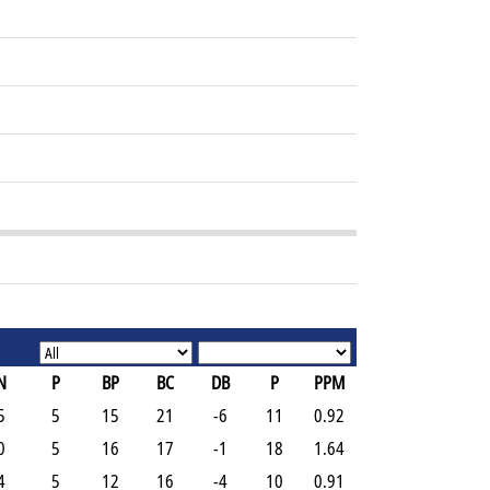
N
P
BP
BC
DB
P
PPM
5
5
15
21
-6
11
0.92
0
5
16
17
-1
18
1.64
4
5
12
16
-4
10
0.91