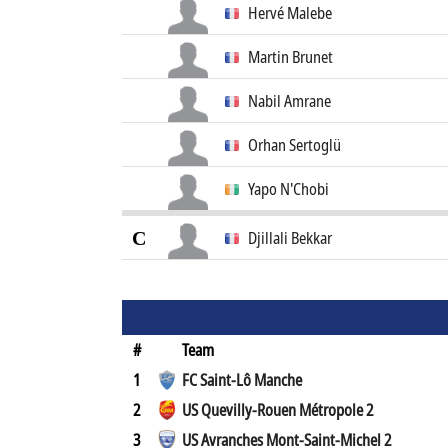
Hervé Malebe
Martin Brunet
Nabil Amrane
Orhan Sertoglü
Yapo N'Chobi
C
Djillali Bekkar
#
Team
1
FC Saint-Lô Manche
2
US Quevilly-Rouen Métropole 2
3
US Avranches Mont-Saint-Michel 2