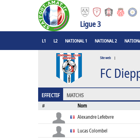
Ligue 3
L1
L2
NATIONAL 1
NATIONAL 2
NATIONA
Site web
|
FC Diep
EFFECTIF
MATCHS
Nom
#
Alexandre Lefebvre
Lucas Colombel