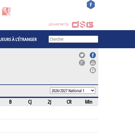
UEURS À L'ÉTRANGER
B
CJ
2J
CR
Min