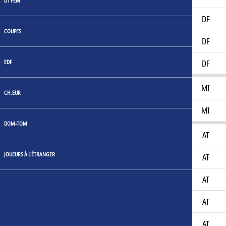
D1 FEM
Hugo Kissanga
20
DF
COUPES
Mathias Lavenette
20
DF
EDF
Vainqueur Nzinga
18
DF
Noah Nsoki
19
MI
CH.EUR
Zayon Chtai Telamio
19
MI
DOM-TOM
Abdou Fanne
19
AT
JOUEURS À L'ÉTRANGER
Adam Ayari
18
AT
Enzo Legrix
21
AT
Ibrahim Mbaye
18
AT
Lenny Lankoso
21
AT