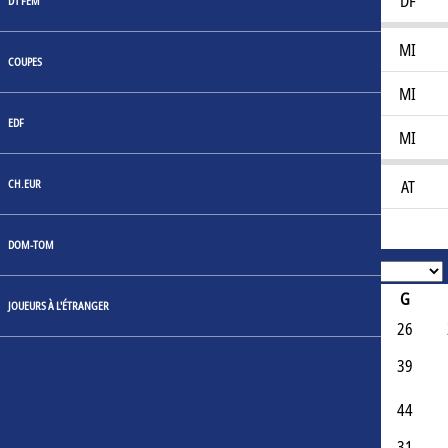
Victor Rocha
33
DF
D1 FEM
Ivan Murillo
33
MI
COUPES
Santiago Jiminez
31
MI
EDF
Serge Tatiefang
38
MI
CH.EUR
Jurijs Krivošeja
29
AT
DOM-TOM
Face-à-face
#
Team
Area
J
G
JOUEURS À L'ÉTRANGER
1
FK Ventspils
Lettonie
73
26
SK Liepājas
2
Lettonie
73
39
Metalurgs
FC Dinaburg
3
Lettonie
59
44
Daugavpils
4
FK Rīga
Lettonie
40
31