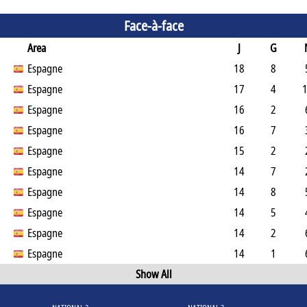
Face-à-face
Area
J
G
Espagne
18
8
Espagne
17
4
Espagne
16
2
Espagne
16
7
Espagne
15
2
Espagne
14
7
Espagne
14
8
Espagne
14
5
Espagne
14
2
Espagne
14
1
Show All