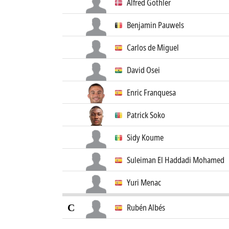
Alfred Göthler
Benjamin Pauwels
Carlos de Miguel
David Osei
Enric Franquesa
Patrick Soko
Sidy Koume
Suleiman El Haddadi Mohamed
Yuri Menac
C
Rubén Albés