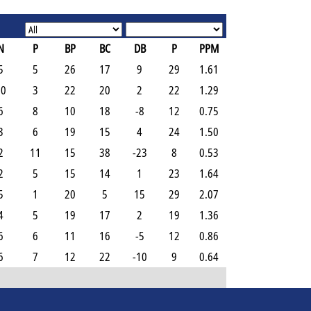
N
P
BP
BC
DB
P
PPM
5
5
26
17
9
29
1.61
10
3
22
20
2
22
1.29
6
8
10
18
-8
12
0.75
3
6
19
15
4
24
1.50
2
11
15
38
-23
8
0.53
2
5
15
14
1
23
1.64
5
1
20
5
15
29
2.07
4
5
19
17
2
19
1.36
6
6
11
16
-5
12
0.86
6
7
12
22
-10
9
0.64