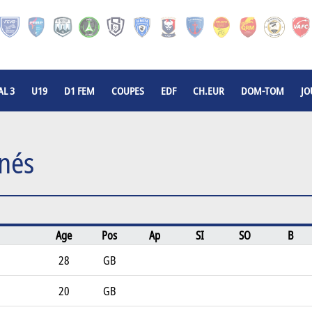
L 3
U19
D1 FEM
COUPES
EDF
CH.EUR
DOM-TOM
JO
nés
Age
Pos
Ap
SI
SO
B
28
GB
20
GB