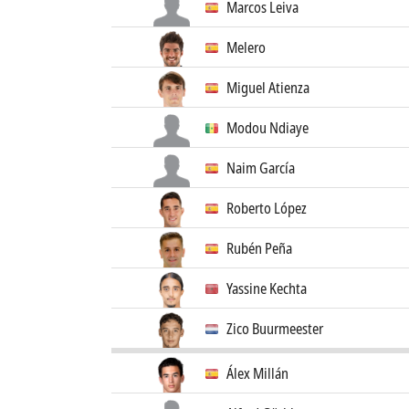
Marcos Leiva
Melero
Miguel Atienza
Modou Ndiaye
Naim García
Roberto López
Rubén Peña
Yassine Kechta
Zico Buurmeester
Álex Millán