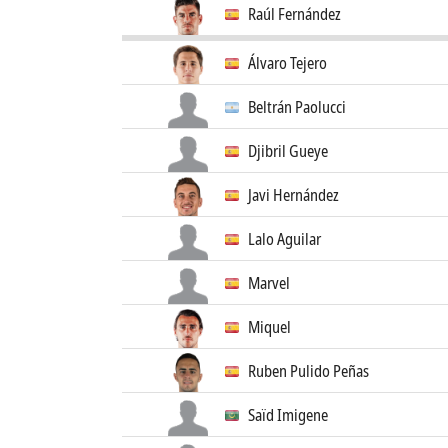
Raúl Fernández
Álvaro Tejero
Beltrán Paolucci
Djibril Gueye
Javi Hernández
Lalo Aguilar
Marvel
Miquel
Ruben Pulido Peñas
Saïd Imigene