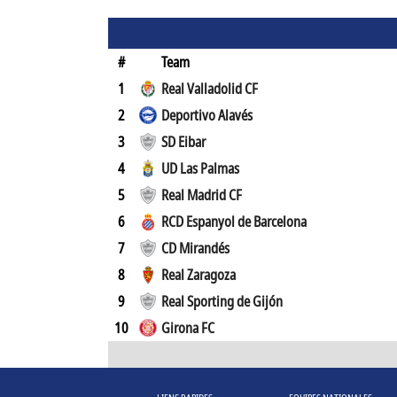
#
Team
1
Real Valladolid CF
2
Deportivo Alavés
3
SD Eibar
4
UD Las Palmas
5
Real Madrid CF
6
RCD Espanyol de Barcelona
7
CD Mirandés
8
Real Zaragoza
9
Real Sporting de Gijón
10
Girona FC