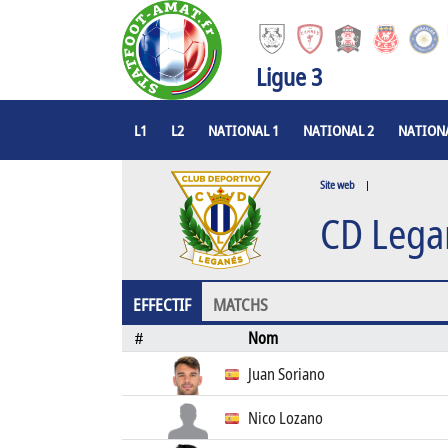
Ligue 3
L1
L2
NATIONAL 1
NATIONAL 2
NATIONA
Site web
|
CD Lega
EFFECTIF
MATCHS
Nom
#
Juan Soriano
Nico Lozano