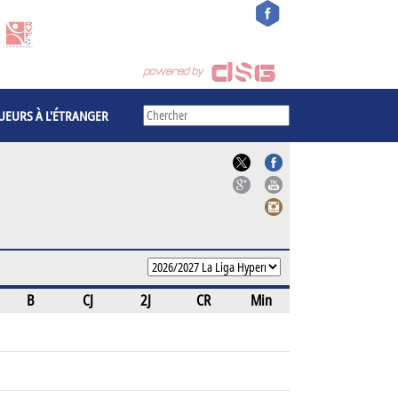
UEURS À L'ÉTRANGER
B
CJ
2J
CR
Min